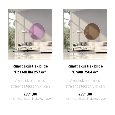
Rundt akustisk bilde
Rundt akustisk bilde
"Pastell lila 257 ec"
"Braun 7504 ec"
Akustisk bilde med
Akustisk bilde med
strålende tekstiltrykk kan
strålende tekstiltrykk kan
raskt og enkelt byttes ut
raskt og enkelt byttes ut
€771,00
€771,00
I en ..
I en ..
* Inkl. mva Ekskl.
Fraktkostnader
* Inkl. mva Ekskl.
Fraktkostnader