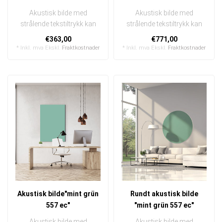
Akustisk bilde med
Akustisk bilde med
strålende tekstiltrykk kan
strålende tekstiltrykk kan
raskt og enkelt byttes ut
raskt og enkelt byttes ut
€363,00
€771,00
I en e..
I en ..
* Inkl. mva Ekskl.
Fraktkostnader
* Inkl. mva Ekskl.
Fraktkostnader
Akustisk bilde"mint grün
Rundt akustisk bilde
557 ec"
"mint grün 557 ec"
Akustisk bilde med
Akustisk bilde med