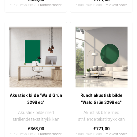
I en e..
I en ..
* Inkl. mva Ekskl.
Fraktkostnader
* Inkl. mva Ekskl.
Fraktkostnader
Akustisk bilde "Wald Grün
Rundt akustisk bilde
3298 ec"
"Wald Grün 3298 ec"
Akustisk bilde med
Akustisk bilde med
strålende tekstiltrykk kan
strålende tekstiltrykk kan
raskt og enkelt byttes ut
raskt og enkelt byttes ut
€363,00
€771,00
I en e..
I en ..
* Inkl. mva Ekskl.
Fraktkostnader
* Inkl. mva Ekskl.
Fraktkostnader