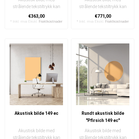
strålende tekstiltrykk kan
strålende tekstiltrykk kan
raskt og enkelt byttes ut
raskt og enkelt byttes ut
€363,00
€771,00
I en e..
I en ..
* Inkl. mva Ekskl.
Fraktkostnader
* Inkl. mva Ekskl.
Fraktkostnader
Akustisk bilde 149 ec
Rundt akustisk bilde
"Pfirsich 149 ec"
Akustisk bilde med
Akustisk bilde med
strålende tekstiltrykk kan
strålende tekstiltrykk kan