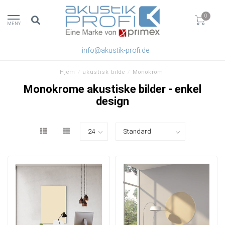
0
MENY
info@akustik-profi.de
Hjem
/
akustisk bilde
/
Monokrom
Monokrome akustiske bilder - enkel
design