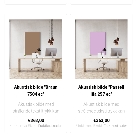
Akustisk bilde "Braun
Akustisk bilde "Pastell
7504 ec"
lila 257 ec"
Akustisk bilde med
Akustisk bilde med
strålende tekstiltrykk kan
strålende tekstiltrykk kan
raskt og enkelt byttes ut
raskt og enkelt byttes ut
€363,00
€363,00
I en e..
I en e..
* Inkl. mva Ekskl.
Fraktkostnader
* Inkl. mva Ekskl.
Fraktkostnader