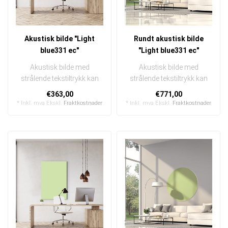
Akustisk bilde "Light
Rundt akustisk bilde
blue331 ec"
"Light blue331 ec"
Akustisk bilde med
Akustisk bilde med
strålende tekstiltrykk kan
strålende tekstiltrykk kan
raskt og enkelt byttes ut
raskt og enkelt byttes ut
€363,00
€771,00
I en e..
I en ..
* Inkl. mva Ekskl.
Fraktkostnader
* Inkl. mva Ekskl.
Fraktkostnader