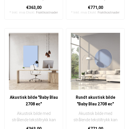
raskt og enkelt byttes ut
raskt og enkelt byttes ut
€363,00
€771,00
I en e..
I en ..
* Inkl. mva Ekskl.
Fraktkostnader
* Inkl. mva Ekskl.
Fraktkostnader
Akustisk bilde "Baby Blau
Rundt akustisk bilde
2708 ec"
"Baby Blau 2708 ec"
Akustisk bilde med
Akustisk bilde med
strålende tekstiltrykk kan
strålende tekstiltrykk kan
raskt og enkelt byttes ut
raskt og enkelt byttes ut
€363,00
€771,00