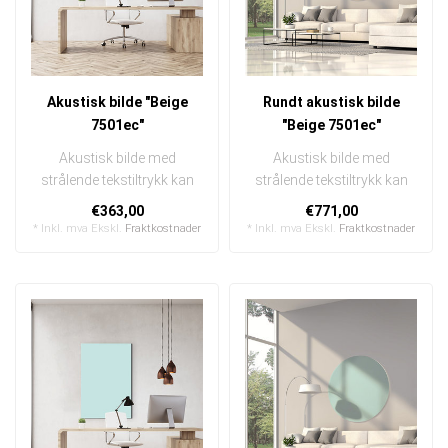
Akustisk bilde "Beige
Rundt akustisk bilde
7501ec"
"Beige 7501ec"
Akustisk bilde med
Akustisk bilde med
strålende tekstiltrykk kan
strålende tekstiltrykk kan
raskt og enkelt byttes ut
raskt og enkelt byttes ut
€363,00
€771,00
I en e..
I en ..
* Inkl. mva Ekskl.
Fraktkostnader
* Inkl. mva Ekskl.
Fraktkostnader