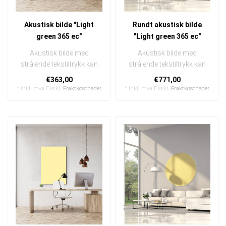
Akustisk bilde "Light
Rundt akustisk bilde
green 365 ec"
"Light green 365 ec"
Akustisk bilde med
Akustisk bilde med
strålende tekstiltrykk kan
strålende tekstiltrykk kan
raskt og enkelt byttes ut
raskt og enkelt byttes ut
€363,00
€771,00
I en e..
I en ..
* Inkl. mva Ekskl.
Fraktkostnader
* Inkl. mva Ekskl.
Fraktkostnader