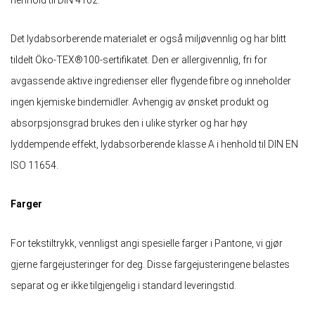
Det lydabsorberende materialet er også miljøvennlig og har blitt
tildelt Öko-TEX®100-sertifikatet. Den er allergivennlig, fri for
avgassende aktive ingredienser eller flygende fibre og inneholder
ingen kjemiske bindemidler. Avhengig av ønsket produkt og
absorpsjonsgrad brukes den i ulike styrker og har høy
lyddempende effekt, lydabsorberende klasse A i henhold til DIN EN
ISO 11654.
Farger
For tekstiltrykk, vennligst angi spesielle farger i Pantone, vi gjør
gjerne fargejusteringer for deg. Disse fargejusteringene belastes
separat og er ikke tilgjengelig i standard leveringstid.