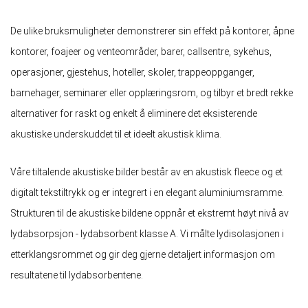
De ulike bruksmuligheter demonstrerer sin effekt på kontorer, åpne
kontorer, foajeer og venteområder, barer, callsentre, sykehus,
operasjoner, gjestehus, hoteller, skoler, trappeoppganger,
barnehager, seminarer eller opplæringsrom, og tilbyr et bredt rekke
alternativer for raskt og enkelt å eliminere det eksisterende
akustiske underskuddet til et ideelt akustisk klima.
Våre tiltalende akustiske bilder består av en akustisk fleece og et
digitalt tekstiltrykk og er integrert i en elegant aluminiumsramme.
Strukturen til de akustiske bildene oppnår et ekstremt høyt nivå av
lydabsorpsjon - lydabsorbent klasse A. Vi målte lydisolasjonen i
etterklangsrommet og gir deg gjerne detaljert informasjon om
resultatene til lydabsorbentene.