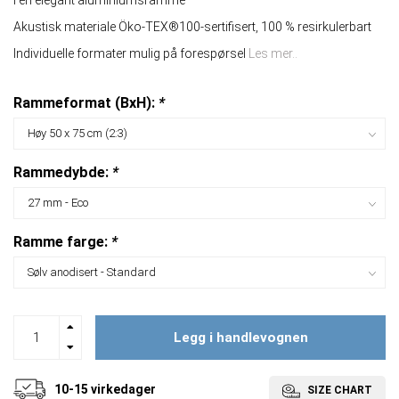
I en elegant aluminiumsramme
Akustisk materiale Öko-TEX®100-sertifisert, 100 % resirkulerbart
Individuelle formater mulig på forespørsel
Les mer..
Rammeformat (BxH):
*
Rammedybde:
*
Ramme farge:
*
Legg i handlevognen
10-15 virkedager
SIZE CHART