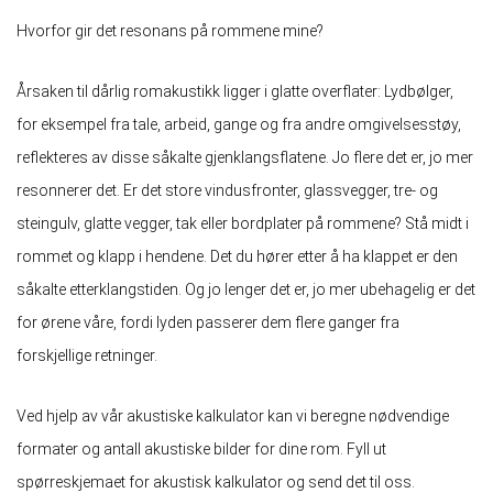
Hvorfor gir det resonans på rommene mine?
Årsaken til dårlig romakustikk ligger i glatte overflater: Lydbølger,
for eksempel fra tale, arbeid, gange og fra andre omgivelsesstøy,
reflekteres av disse såkalte gjenklangsflatene. Jo flere det er, jo mer
resonnerer det. Er det store vindusfronter, glassvegger, tre- og
steingulv, glatte vegger, tak eller bordplater på rommene? Stå midt i
rommet og klapp i hendene. Det du hører etter å ha klappet er den
såkalte etterklangstiden. Og jo lenger det er, jo mer ubehagelig er det
for ørene våre, fordi lyden passerer dem flere ganger fra
forskjellige retninger.
Ved hjelp av vår akustiske kalkulator kan vi beregne nødvendige
formater og antall akustiske bilder for dine rom. Fyll ut
spørreskjemaet for akustisk kalkulator og send det til oss.