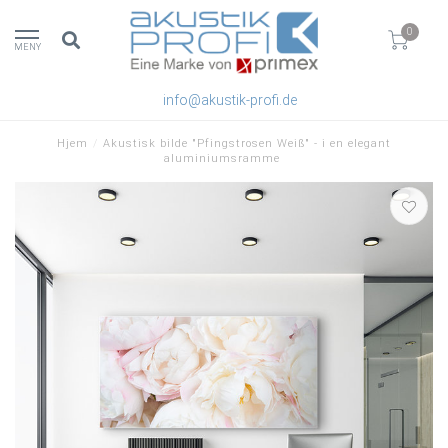
0
MENY
info@akustik-profi.de
Hjem
/
Akustisk bilde "Pfingstrosen Weiß" - i en elegant
aluminiumsramme