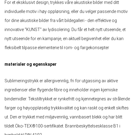
For et eksklusivt design, trykkes våre akustiske bilder med ditt
individuelle motiv i høy oppløsning, eller du velger passende motiv
for dine akustiske bilder fra vårt bildegalleri - den effektive og
innovative "KUNST" av lydisolering. Du får et helt nytt utseende, et
nytt utseende for en kampanje, en aktuell begivenhet eller du kan
fleksibelt tilpasse elementene til rom- og fargekonsepter
materialer og egenskaper
Sublimeringstrykk er allergivennlig, fri for utgassing av aktive
ingredienser eller flygende fibre og inneholder ingen kjemiske
bindemidler. Tekstiltrykket er rynkefritt og kjennetegnes av strålende
farger og høyoppløselig trykkkvalitet og kan raskt og enkelt skiftes
ut. Den er trykket med miljøvennlig, vannbasert blekk og har blitt
tildelt Öko-TEX®100-sertifikatet. Brannbeskyttelsesklasse B1 i
henhold til DIN 4102.