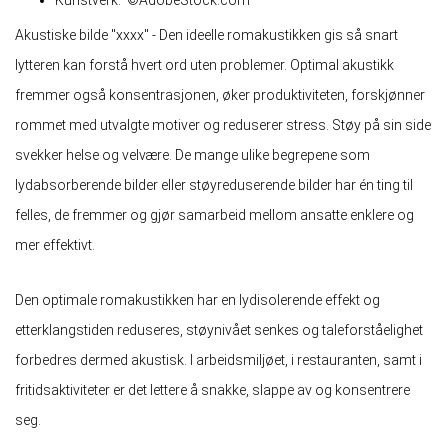
Kunstverk: ©AdobeStock.com
Akustiske bilde "xxxx" - Den ideelle romakustikken gis så snart
lytteren kan forstå hvert ord uten problemer. Optimal akustikk
fremmer også konsentrasjonen, øker produktiviteten, forskjønner
rommet med utvalgte motiver og reduserer stress. Støy på sin side
svekker helse og velvære. De mange ulike begrepene som
lydabsorberende bilder eller støyreduserende bilder har én ting til
felles, de fremmer og gjør samarbeid mellom ansatte enklere og
mer effektivt.
Den optimale romakustikken har en lydisolerende effekt og
etterklangstiden reduseres, støynivået senkes og taleforståelighet
forbedres dermed akustisk. I arbeidsmiljøet, i restauranten, samt i
fritidsaktiviteter er det lettere å snakke, slappe av og konsentrere
seg.