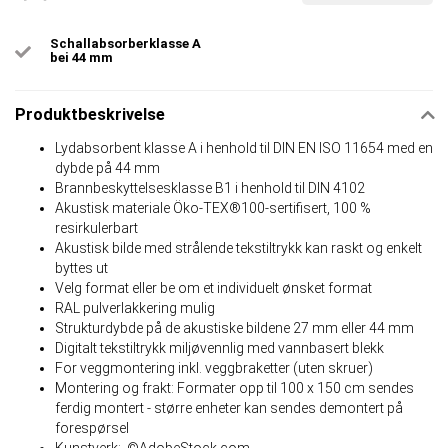
Schallabsorberklasse A
bei 44 mm
Produktbeskrivelse
Lydabsorbent klasse A i henhold til DIN EN ISO 11654 med en
dybde på 44 mm
Brannbeskyttelsesklasse B1 i henhold til DIN 4102
Akustisk materiale Öko-TEX®100-sertifisert, 100 %
resirkulerbart
Akustisk bilde med strålende tekstiltrykk kan raskt og enkelt
byttes ut
Velg format eller be om et individuelt ønsket format
RAL pulverlakkering mulig
Strukturdybde på de akustiske bildene 27 mm eller 44 mm
Digitalt tekstiltrykk miljøvennlig med vannbasert blekk
For veggmontering inkl. veggbraketter (uten skruer)
Montering og frakt: Formater opp til 100 x 150 cm sendes
ferdig montert - større enheter kan sendes demontert på
forespørsel