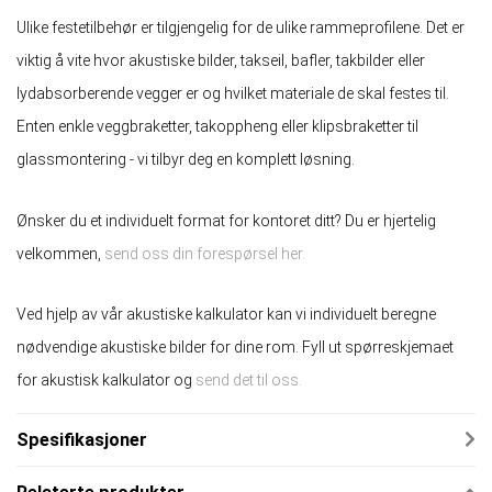
Ulike festetilbehør er tilgjengelig for de ulike rammeprofilene. Det er
viktig å vite hvor akustiske bilder, takseil, bafler, takbilder eller
lydabsorberende vegger er og hvilket materiale de skal festes til.
Enten enkle veggbraketter, takoppheng eller klipsbraketter til
glassmontering - vi tilbyr deg en komplett løsning.
Ønsker du et individuelt format for kontoret ditt? Du er hjertelig
velkommen,
send oss ​​din forespørsel her.
Ved hjelp av vår akustiske kalkulator kan vi individuelt beregne
nødvendige akustiske bilder for dine rom. Fyll ut spørreskjemaet
for akustisk kalkulator og
send det til oss.
Spesifikasjoner