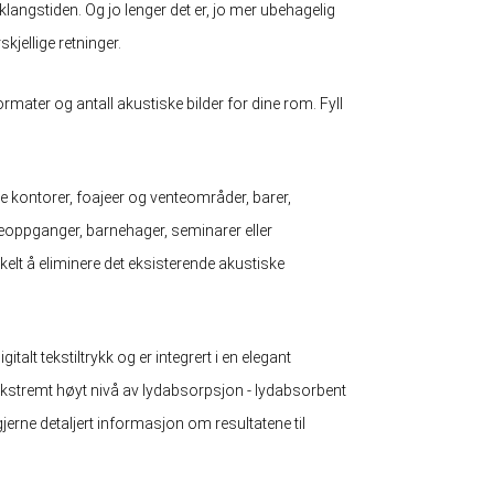
rklangstiden. Og jo lenger det er, jo mer ubehagelig
kjellige retninger.
rmater og antall akustiske bilder for dine rom. Fyll
e kontorer, foajeer og venteområder, barer,
ppeoppganger, barnehager, seminarer eller
nkelt å eliminere det eksisterende akustiske
italt tekstiltrykk og er integrert i en elegant
ekstremt høyt nivå av lydabsorpsjon - lydabsorbent
jerne detaljert informasjon om resultatene til