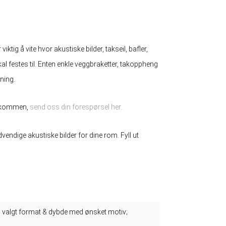
viktig å vite hvor akustiske bilder, takseil, bafler,
kal festes til. Enten enkle veggbraketter, takoppheng
sning.
velkommen,
send oss ​​din forespørsel her.
dvendige akustiske bilder for dine rom. Fyll ut
 i valgt format & dybde med ønsket motiv;