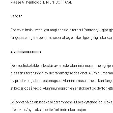
klasse A i henhold til DIN EN ISO 11654.
Farger
For tekstiltrykk, vennligst angi spesielle farger i Pantone, vi gjør g
fargejusteringene belastes separat og er ikke tilgjengelig i standar
aluminiumsramme
De akustiske bildene består av en edel aluminiumsramme og kjenne
plassert i forgrunnen av det rammeløse designet. Aluminiumsramm
av produkt og absorpsjonsgrad. Aluminiumsrammene kan farges 
etikett er også viktig. Aluminiumsprofilen er eloksert og derfor letts
Belegget på de akustiske bilderammene: Et beskyttende lag, eloks
til et oksid/hydroksid, dette forhindrer korrosjon.