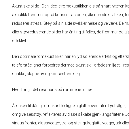
Akustiske bilde - Den ideelle romakustikken gis så snart lytteren 
akustikk fremmer også konsentrasjonen, øker produktiviteten, f
reduserer stress. Støy på sin side svekker helse og velvære. De
eller støyreduserende bilder har én ting til felles, de fremmer og
effektivt.
Den optimale romakustikken har en lydisolerende effekt og etterk
taleforståelighet forbedres dermed akustisk. I arbeidsmiljøet, i resta
snakke, slappe av og konsentrere seg.
Hvorfor gir det resonans på rommene mine?
Årsaken til dårlig romakustikk ligger i glatte overflater: Lydbølger,
omgivelsesstøy, reflekteres av disse såkalte gjenklangsflatene. Jo f
vindusfronter, glassvegger, tre- og steingulv, glatte vegger, tak 