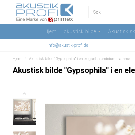
Hjem
akustisk bilde
Akustisk sk
info@akustik-profi.de
Hjem
/
Akustisk bilde "Gypsophila" i en elegant aluminiumsramme
Akustisk bilde "Gypsophila" i en 