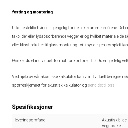
festing og montering
Ulike festetilbehør er tilgjengelig for de ulike rammeprofilene. Det er 
takbilder eller lydabsorberende vegger er og hvilket materiale de s
eller klipsbraketter til glassmontering - vi tilbyr deg en komplett lø
Ønsker du et individuelt format for kontoret ditt? Du er hjertelig 
Ved hjelp av vår akustiske kalkulator kan vi individuelt beregne nø
spørreskjemaet for akustisk kalkulator og
send det til oss.
Spesifikasjoner
leveringsomfang
Akustisk bilde
veggbrakett