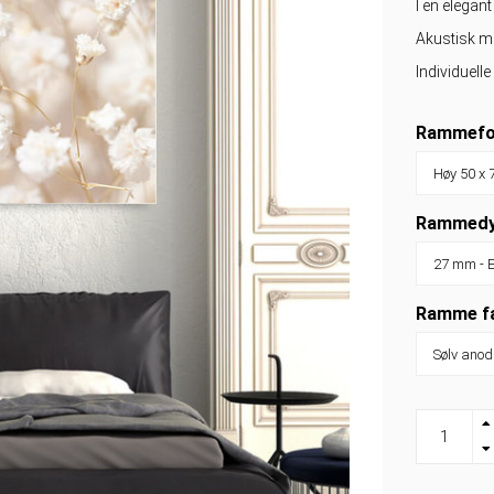
I en elega
Akustisk ma
Individuell
Rammefo
Rammedy
Ramme f