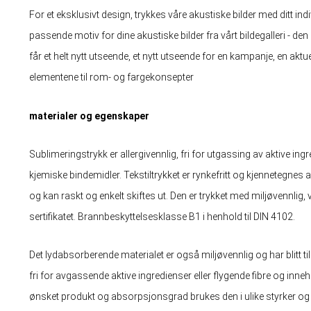
For et eksklusivt design, trykkes våre akustiske bilder med ditt indi
passende motiv for dine akustiske bilder fra vårt bildegalleri - de
får et helt nytt utseende, et nytt utseende for en kampanje, en aktue
elementene til rom- og fargekonsepter
materialer og egenskaper
Sublimeringstrykk er allergivennlig, fri for utgassing av aktive ing
kjemiske bindemidler. Tekstiltrykket er rynkefritt og kjennetegnes 
og kan raskt og enkelt skiftes ut. Den er trykket med miljøvennlig,
sertifikatet. Brannbeskyttelsesklasse B1 i henhold til DIN 4102.
Det lydabsorberende materialet er også miljøvennlig og har blitt til
fri for avgassende aktive ingredienser eller flygende fibre og inn
ønsket produkt og absorpsjonsgrad brukes den i ulike styrker o