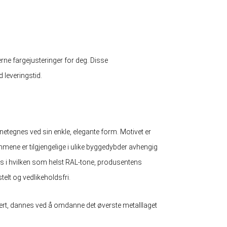
jerne fargejusteringer for deg. Disse
d leveringstid.
tegnes ved sin enkle, elegante form. Motivet er
ene er tilgjengelige i ulike byggedybder avhengig
i hvilken som helst RAL-tone, produsentens
telt og vedlikeholdsfri.
ert, dannes ved å omdanne det øverste metalllaget