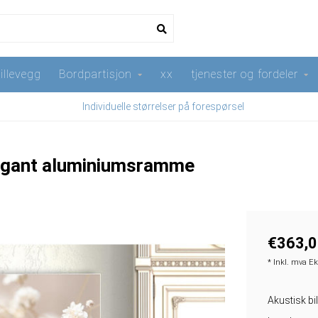
illevegg
Bordpartisjon
xx
tjenester og fordeler
Individuelle størrelser på forespørsel
elegant aluminiumsramme
€363,0
* Inkl. mva E
Akustisk bil