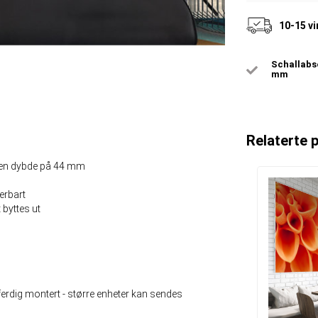
10-15 v
Schallabso
mm
Relaterte 
d en dybde på 44 mm
erbart
 byttes ut
erdig montert - større enheter kan sendes