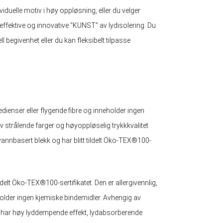
viduelle motiv i høy oppløsning, eller du velger
n effektive og innovative "KUNST" av lydisolering. Du
ll begivenhet eller du kan fleksibelt tilpasse
redienser eller flygende fibre og inneholder ingen
av strålende farger og høyoppløselig trykkkvalitet
 vannbasert blekk og har blitt tildelt Öko-TEX®100-
delt Öko-TEX®100-sertifikatet. Den er allergivennlig,
eholder ingen kjemiske bindemidler. Avhengig av
g har høy lyddempende effekt, lydabsorberende