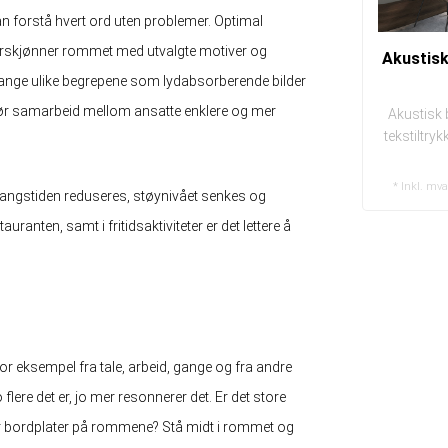
kan forstå hvert ord uten problemer. Optimal
orskjønner rommet med utvalgte motiver og
Akustisk
 mange ulike begrepene som lydabsorberende bilder
 gjør samarbeid mellom ansatte enklere og mer
Akustisk 
tekstiltry
* Inkl. mv
langstiden reduseres, støynivået senkes og
uranten, samt i fritidsaktiviteter er det lettere å
 for eksempel fra tale, arbeid, gange og fra andre
lere det er, jo mer resonnerer det. Er det store
eller bordplater på rommene? Stå midt i rommet og