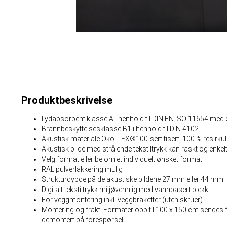
Produktbeskrivelse
Lydabsorbent klasse A i henhold til DIN EN ISO 11654 me
Brannbeskyttelsesklasse B1 i henhold til DIN 4102
Akustisk materiale Öko-TEX®100-sertifisert, 100 % resirkul
Akustisk bilde med strålende tekstiltrykk kan raskt og enkelt
Velg format eller be om et individuelt ønsket format
RAL pulverlakkering mulig
Strukturdybde på de akustiske bildene 27 mm eller 44 mm
Digitalt tekstiltrykk miljøvennlig med vannbasert blekk
For veggmontering inkl. veggbraketter (uten skruer)
Montering og frakt: Formater opp til 100 x 150 cm sendes f
demontert på forespørsel