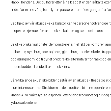
klapp i hendene. Det du hører etter å ha klappet er den såkalte ette
er det for ørene våre, fordi lyden passerer dem flere ganger fra fors
Ved hjelp av vår akustiske kalkulator kan vi beregne nødvendige fo
ut spørreskjemaet for akustisk kalkulator og send det til oss.
De ulike bruksmuligheter demonstrerer sin effekt på kontorer, åpn
callsentre, sykehus, operasjoner, gjestehus, hoteller, skoler, tra
opplæringsrom, og tilbyr et bredt rekke alternativer for raskt og e
underskuddet til et ideelt akustisk klima.
Våre tiltalende akustiske bilder består av en akustisk fleece og et dig
aluminiumsramme. Strukturen til de akustiske bildene oppnår et 
klasse A. Vi målte lydisolasjonen i etterklangsrommet og gir deg g
lydabsorbentene.