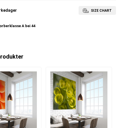
irkedager
SIZE CHART
rberklasse A bei 44
produkter