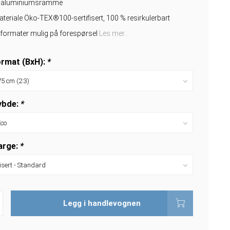
nt aluminiumsramme
teriale Öko-TEX®100-sertifisert, 100 % resirkulerbart
e formater mulig på forespørsel
Les mer..
rmat (BxH):
*
bde:
*
arge:
*
Legg i handlevognen