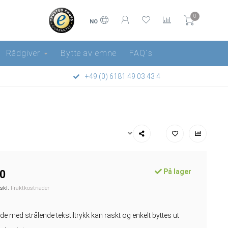
0
NO
Rådgiver
Bytte av emne
FAQ´s
+49 (0) 6181 49 03 43 4
På lager
0
kskl.
Fraktkostnader
de med strålende tekstiltrykk kan raskt og enkelt byttes ut