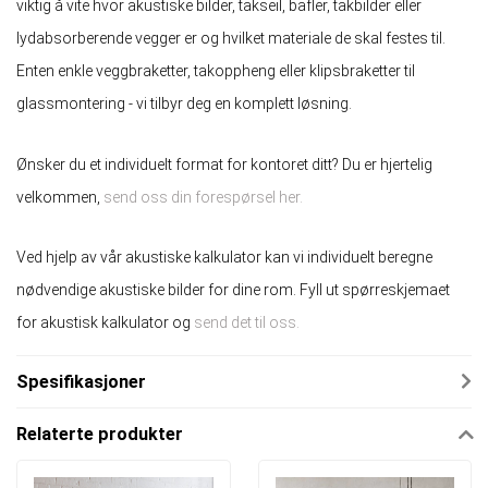
viktig å vite hvor akustiske bilder, takseil, bafler, takbilder eller
lydabsorberende vegger er og hvilket materiale de skal festes til.
Enten enkle veggbraketter, takoppheng eller klipsbraketter til
glassmontering - vi tilbyr deg en komplett løsning.
Ønsker du et individuelt format for kontoret ditt? Du er hjertelig
velkommen,
send oss ​​din forespørsel her.
Ved hjelp av vår akustiske kalkulator kan vi individuelt beregne
nødvendige akustiske bilder for dine rom. Fyll ut spørreskjemaet
for akustisk kalkulator og
send det til oss.
Spesifikasjoner
Relaterte produkter