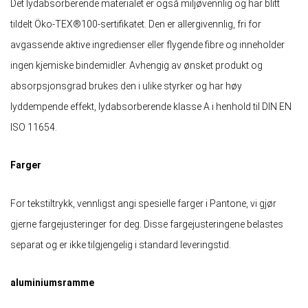
Det lydabsorberende materialet er også miljøvennlig og har blitt
tildelt Öko-TEX®100-sertifikatet. Den er allergivennlig, fri for
avgassende aktive ingredienser eller flygende fibre og inneholder
ingen kjemiske bindemidler. Avhengig av ønsket produkt og
absorpsjonsgrad brukes den i ulike styrker og har høy
lyddempende effekt, lydabsorberende klasse A i henhold til DIN EN
ISO 11654.
Farger
For tekstiltrykk, vennligst angi spesielle farger i Pantone, vi gjør
gjerne fargejusteringer for deg. Disse fargejusteringene belastes
separat og er ikke tilgjengelig i standard leveringstid.
aluminiumsramme