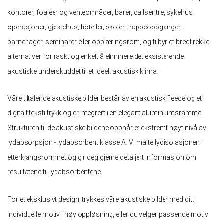
kontorer, foajeer og venteområder, barer, callsentre, sykehus,
operasjoner, gjestehus, hoteller, skoler, trappeoppganger,
barnehager, seminarer eller opplæringsrom, og tilbyr et bredt rekke
alternativer for raskt og enkelt å eliminere det eksisterende
akustiske underskuddet til et ideelt akustisk klima.
Våre tiltalende akustiske bilder består av en akustisk fleece og et
digitalt tekstiltrykk og er integrert i en elegant aluminiumsramme.
Strukturen til de akustiske bildene oppnår et ekstremt høyt nivå av
lydabsorpsjon - lydabsorbent klasse A. Vi målte lydisolasjonen i
etterklangsrommet og gir deg gjerne detaljert informasjon om
resultatene til lydabsorbentene.
For et eksklusivt design, trykkes våre akustiske bilder med ditt
individuelle motiv i høy oppløsning, eller du velger passende motiv