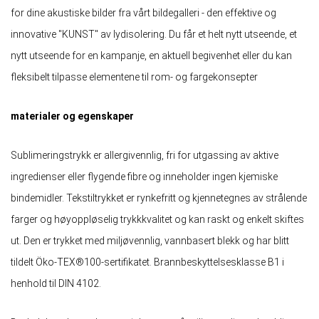
for dine akustiske bilder fra vårt bildegalleri - den effektive og
innovative "KUNST" av lydisolering. Du får et helt nytt utseende, et
nytt utseende for en kampanje, en aktuell begivenhet eller du kan
fleksibelt tilpasse elementene til rom- og fargekonsepter
materialer og egenskaper
Sublimeringstrykk er allergivennlig, fri for utgassing av aktive
ingredienser eller flygende fibre og inneholder ingen kjemiske
bindemidler. Tekstiltrykket er rynkefritt og kjennetegnes av strålende
farger og høyoppløselig trykkkvalitet og kan raskt og enkelt skiftes
ut. Den er trykket med miljøvennlig, vannbasert blekk og har blitt
tildelt Öko-TEX®100-sertifikatet. Brannbeskyttelsesklasse B1 i
henhold til DIN 4102.