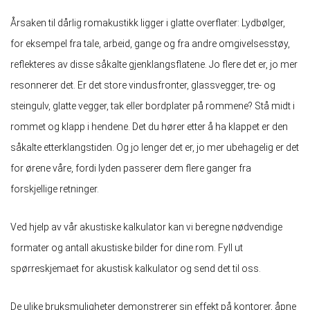
Årsaken til dårlig romakustikk ligger i glatte overflater: Lydbølger,
for eksempel fra tale, arbeid, gange og fra andre omgivelsesstøy,
reflekteres av disse såkalte gjenklangsflatene. Jo flere det er, jo mer
resonnerer det. Er det store vindusfronter, glassvegger, tre- og
steingulv, glatte vegger, tak eller bordplater på rommene? Stå midt i
rommet og klapp i hendene. Det du hører etter å ha klappet er den
såkalte etterklangstiden. Og jo lenger det er, jo mer ubehagelig er det
for ørene våre, fordi lyden passerer dem flere ganger fra
forskjellige retninger.
Ved hjelp av vår akustiske kalkulator kan vi beregne nødvendige
formater og antall akustiske bilder for dine rom. Fyll ut
spørreskjemaet for akustisk kalkulator og send det til oss.
De ulike bruksmuligheter demonstrerer sin effekt på kontorer, åpne