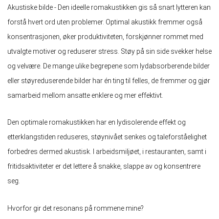
Akustiske bilde - Den ideelle romakustikken gis så snart lytteren kan
forstå hvert ord uten problemer. Optimal akustikk fremmer også
konsentrasjonen, øker produktiviteten, forskjønner rommet med
utvalgte motiver og reduserer stress. Støy på sin side svekker helse
og velvære. De mange ulike begrepene som lydabsorberende bilder
eller støyreduserende bilder har én ting til felles, de fremmer og gjør
samarbeid mellom ansatte enklere og mer effektivt.
Den optimale romakustikken har en lydisolerende effekt og
etterklangstiden reduseres, støynivået senkes og taleforståelighet
forbedres dermed akustisk. I arbeidsmiljøet, i restauranten, samt i
fritidsaktiviteter er det lettere å snakke, slappe av og konsentrere
seg.
Hvorfor gir det resonans på rommene mine?