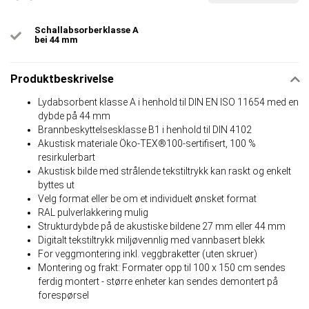
Schallabsorberklasse A
bei 44 mm
Produktbeskrivelse
Lydabsorbent klasse A i henhold til DIN EN ISO 11654 med en
dybde på 44 mm
Brannbeskyttelsesklasse B1 i henhold til DIN 4102
Akustisk materiale Öko-TEX®100-sertifisert, 100 %
resirkulerbart
Akustisk bilde med strålende tekstiltrykk kan raskt og enkelt
byttes ut
Velg format eller be om et individuelt ønsket format
RAL pulverlakkering mulig
Strukturdybde på de akustiske bildene 27 mm eller 44 mm
Digitalt tekstiltrykk miljøvennlig med vannbasert blekk
For veggmontering inkl. veggbraketter (uten skruer)
Montering og frakt: Formater opp til 100 x 150 cm sendes
ferdig montert - større enheter kan sendes demontert på
forespørsel