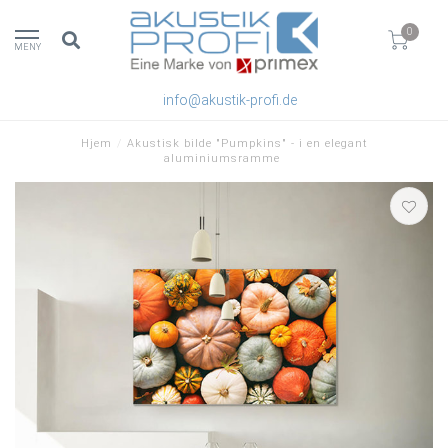
0
MENY
info@akustik-profi.de
Hjem
/
Akustisk bilde "Pumpkins" - i en elegant
aluminiumsramme