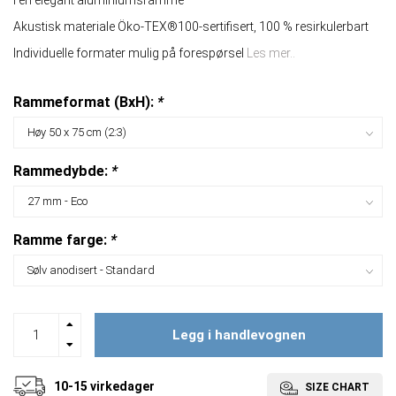
I en elegant aluminiumsramme
Akustisk materiale Öko-TEX®100-sertifisert, 100 % resirkulerbart
Individuelle formater mulig på forespørsel
Les mer..
Rammeformat (BxH):
*
Rammedybde:
*
Ramme farge:
*
Legg i handlevognen
10-15 virkedager
SIZE CHART