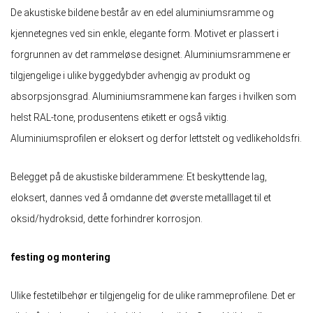
De akustiske bildene består av en edel aluminiumsramme og
kjennetegnes ved sin enkle, elegante form. Motivet er plassert i
forgrunnen av det rammeløse designet. Aluminiumsrammene er
tilgjengelige i ulike byggedybder avhengig av produkt og
absorpsjonsgrad. Aluminiumsrammene kan farges i hvilken som
helst RAL-tone, produsentens etikett er også viktig.
Aluminiumsprofilen er eloksert og derfor lettstelt og vedlikeholdsfri.
Belegget på de akustiske bilderammene: Et beskyttende lag,
eloksert, dannes ved å omdanne det øverste metalllaget til et
oksid/hydroksid, dette forhindrer korrosjon.
festing og montering
Ulike festetilbehør er tilgjengelig for de ulike rammeprofilene. Det er