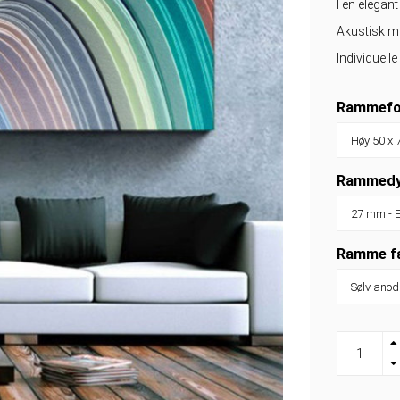
I en elega
Akustisk ma
Individuell
Rammefo
Rammedy
Ramme f