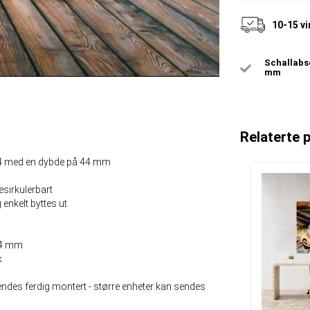
10-15 v
Schallabso
mm
Relaterte 
654 med en dybde på 44 mm
esirkulerbart
 enkelt byttes ut
 44 mm
k
endes ferdig montert - større enheter kan sendes