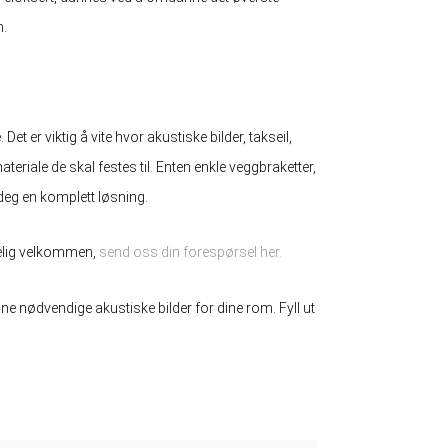
n.
Det er viktig å vite hvor akustiske bilder, takseil,
ateriale de skal festes til. Enten enkle veggbraketter,
r deg en komplett løsning.
rtelig velkommen,
send oss ​​din forespørsel her.
gne nødvendige akustiske bilder for dine rom. Fyll ut