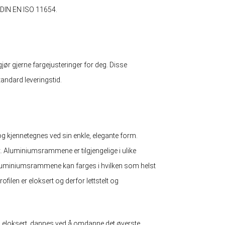
l DIN EN ISO 11654.
 gjør gjerne fargejusteringer for deg. Disse
tandard leveringstid.
 kjennetegnes ved sin enkle, elegante form.
. Aluminiumsrammene er tilgjengelige i ulike
uminiumsrammene kan farges i hvilken som helst
filen er eloksert og derfor lettstelt og
, eloksert, dannes ved å omdanne det øverste