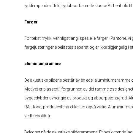
lyddempende effekt, lydabsorberende klasse A i henhold ti
Farger
For tekstiltrykk, vennligst angi spesielle farger i Pantone, vi
fargejusteringene belastes separat og er ikke tilgjengelig i s
aluminiumsramme
De akustiske bildene består av en edel aluminiumsramme og
Motivet er plassert i forgrunnen av det rammeløse designet
byggedybder avhengig av produkt og absorpsjonsgrad. Al
RAL-tone, produsentens etikett er også viktig. Aluminiumspro
vedlikeholdsfri.
Belegget på de akustiske bilderammene: Et beskyttende lag