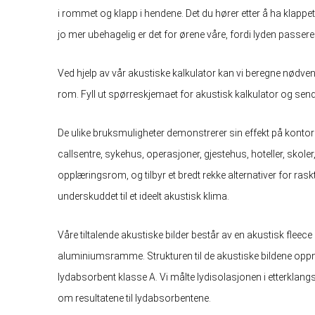
i rommet og klapp i hendene. Det du hører etter å ha klappet 
jo mer ubehagelig er det for ørene våre, fordi lyden passerer
Ved hjelp av vår akustiske kalkulator kan vi beregne nødven
rom. Fyll ut spørreskjemaet for akustisk kalkulator og send 
De ulike bruksmuligheter demonstrerer sin effekt på kontor
callsentre, sykehus, operasjoner, gjestehus, hoteller, skol
opplæringsrom, og tilbyr et bredt rekke alternativer for rask
underskuddet til et ideelt akustisk klima.
Våre tiltalende akustiske bilder består av en akustisk fleece og
aluminiumsramme. Strukturen til de akustiske bildene oppn
lydabsorbent klasse A. Vi målte lydisolasjonen i etterklan
om resultatene til lydabsorbentene.