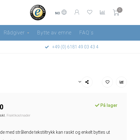
0
NO
Rådgiver
Bytte av emne
FAQ´s
+49 (0) 6181 49 03 43 4
På lager
0
kskl.
Fraktkostnader
de med strålende tekstiltrykk kan raskt og enkelt byttes ut