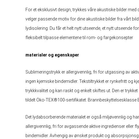
For et eksklusivt design, trykkes våre akustiske bilder med di
velger passende motiv for dine akustiske bilder fra vårt bil
lydisolering. Du får et helt nytt utseende, et nytt utseende f
fleksibelt tilpasse elementene til rom- og fargekonsepter
materialer og egenskaper
Sublimeringstrykk er allergivennlig, fri for utgassing av akti
ingen kjemiske bindemidler. Tekstiltrykket er rynkefritt og
trykkkvalitet og kan raskt og enkelt skiftes ut. Den er trykke
tildelt Öko-TEX®100-sertifikatet. Brannbeskyttelsesklasse B
Det lydabsorberende materialet er også miljøvennlig og har b
allergivennlig, fri for avgassende aktive ingredienser eller 
bindemidler. Avhengig av ønsket produkt og absorpsjonsgra