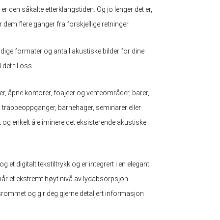
er den såkalte etterklangstiden. Og jo lenger det er,
 dem flere ganger fra forskjellige retninger.
dige formater og antall akustiske bilder for dine
det til oss.
er, åpne kontorer, foajeer og venteområder, barer,
er, trappeoppganger, barnehager, seminarer eller
t og enkelt å eliminere det eksisterende akustiske
 et digitalt tekstiltrykk og er integrert i en elegant
år et ekstremt høyt nivå av lydabsorpsjon -
gsrommet og gir deg gjerne detaljert informasjon