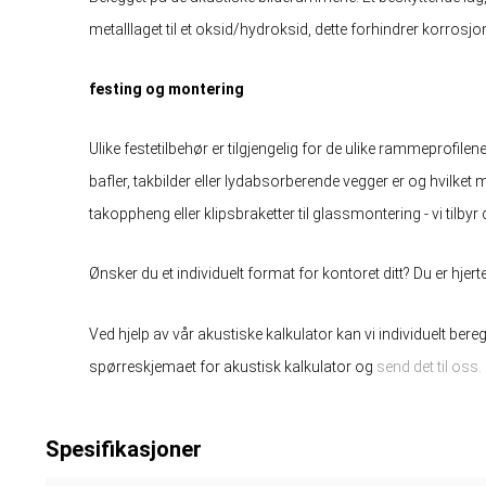
metalllaget til et oksid/hydroksid, dette forhindrer korrosjo
festing og montering
Ulike festetilbehør er tilgjengelig for de ulike rammeprofilene. 
bafler, takbilder eller lydabsorberende vegger er og hvilket m
takoppheng eller klipsbraketter til glassmontering - vi tilby
Ønsker du et individuelt format for kontoret ditt? Du er hje
Ved hjelp av vår akustiske kalkulator kan vi individuelt bere
spørreskjemaet for akustisk kalkulator og
send det til oss.
Spesifikasjoner