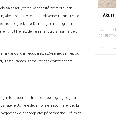
 gis så snart lytteren kan forstå hvert ord uten
Akusti
n, øker produktiviteten, forskjønner rommet med
kker helse og velvære. De mange ulike begrepene
Akustisk 
 én ting til felles, de fremmer og gjør samarbeid
tekstiltry
* Inkl. mv
 etterklangstiden reduseres, støynivået senkes og
 i restauranten, samt i fritidsaktiviteter er det
bølger, for eksempel fra tale, arbeid, gange og fra
sflatene. Jo flere det er, jo mer resonnerer det. Er
tte vegger, tak eller bordplater på rommene? Stå midt