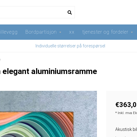
illevegg
Bordpartisjon
xx
tjenester og fordeler
Individuelle størrelser på forespørsel
e
i en elegant aluminiumsramme
€363,0
* Inkl. mva E
Akustisk bil