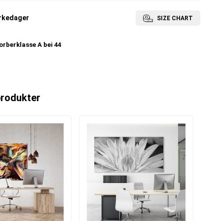
irkedager
SIZE CHART
rberklasse A bei 44
produkter