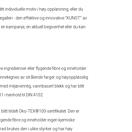
tt individuelle motiv i høy oppløsning, eller du
degalleri - den effektive og innovative "KUNST" av
or en kampanje, en aktuell begivenhet eller du kan
ve ingredienser eller flygende fibre og inneholder
 kjennetegnes av strålende farger og høyoppløselig
t med miljøvennlig, vannbasert blekk og har blitt
1 i henhold til DIN 4102.
litt tildelt Öko-TEX®100-sertifikatet. Den er
flygende fibre og inneholder ingen kjemiske
d brukes den i ulike styrker og har høy