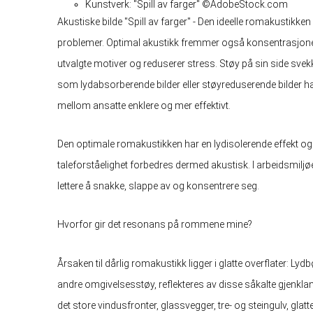
Kunstverk: "Spill av farger" ©AdobeStock.com
Akustiske bilde "Spill av farger" - Den ideelle romakustikken
problemer. Optimal akustikk fremmer også konsentrasjone
utvalgte motiver og reduserer stress. Støy på sin side sve
som lydabsorberende bilder eller støyreduserende bilder har
mellom ansatte enklere og mer effektivt.
Den optimale romakustikken har en lydisolerende effekt og
taleforståelighet forbedres dermed akustisk. I arbeidsmiljøet,
lettere å snakke, slappe av og konsentrere seg.
Hvorfor gir det resonans på rommene mine?
Årsaken til dårlig romakustikk ligger i glatte overflater: Lyd
andre omgivelsesstøy, reflekteres av disse såkalte gjenklang
det store vindusfronter, glassvegger, tre- og steingulv, gla