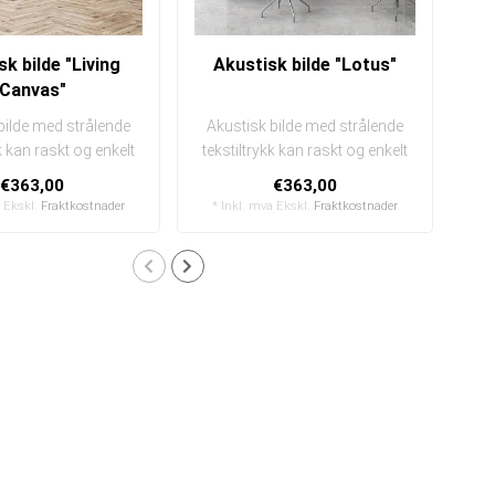
sk bilde "Living
Akustisk bilde "Lotus"
Canvas"
bilde med strålende
Akustisk bilde med strålende
Ak
kk kan raskt og enkelt
tekstiltrykk kan raskt og enkelt
tek
byttes ut
byttes ut
€363,00
€363,00
I en e..
I en e..
a Ekskl.
Fraktkostnader
* Inkl. mva Ekskl.
Fraktkostnader
*