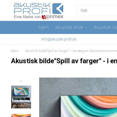
Hjem
akustisk bilde
Akustisk sk
info@akustik-profi.de
Hjem
/
Akustisk bilde"Spill av farger" - i en elegant aluminiumsramm
Akustisk bilde"Spill av farger" - 