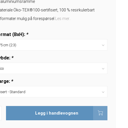
nt aluminiumsramme
teriale Öko-TEX®100-sertifisert, 100 % resirkulerbart
e formater mulig på forespørsel
Les mer..
rmat (BxH):
*
bde:
*
arge:
*
Legg i handlevognen