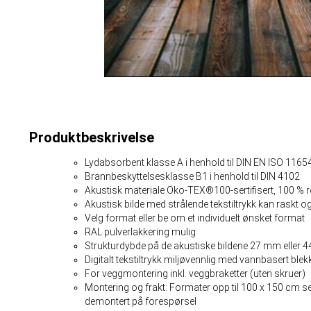
Produktbeskrivelse
Lydabsorbent klasse A i henhold til DIN EN ISO 11
Brannbeskyttelsesklasse B1 i henhold til DIN 4102
Akustisk materiale Öko-TEX®100-sertifisert, 100 % r
Akustisk bilde med strålende tekstiltrykk kan raskt og
Velg format eller be om et individuelt ønsket format
RAL pulverlakkering mulig
Strukturdybde på de akustiske bildene 27 mm eller
Digitalt tekstiltrykk miljøvennlig med vannbasert blek
For veggmontering inkl. veggbraketter (uten skruer)
Montering og frakt: Formater opp til 100 x 150 cm s
demontert på forespørsel