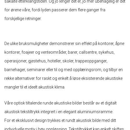
såkalte etterklangstiden. Og jo lenger det er, jo mer ubehagelig er det
for ørene våre, fordi lyden passerer dem flere ganger fra
forskjellige retninger.
De ulike bruksmuligheter demonstrerer sin effekt på kontorer, åpne
kontorer, foajeer og venteområder, barer, callsentre, sykehus,
operasjoner, gjestehus, hoteller, skoler, trappeoppganger,
barnehager, seminarer eller til og med opplæringsrom, og tilbyr en
rekke alternativer for raskt og enkelt å løse eksisterende akustiske
mangler til et ideelt akustisk klima.
Våre optisk tiltalende runde akustiske bilder består av et digitalt
akustisk tekstiltrykk integrert i en elegant aluminiumsramme.
For et eksklusivt design trykkes et rundt akustisk bilde med ditt
individuelle motiv i høy oppløsning. Tekstiltrykket kan enkelt skiftes