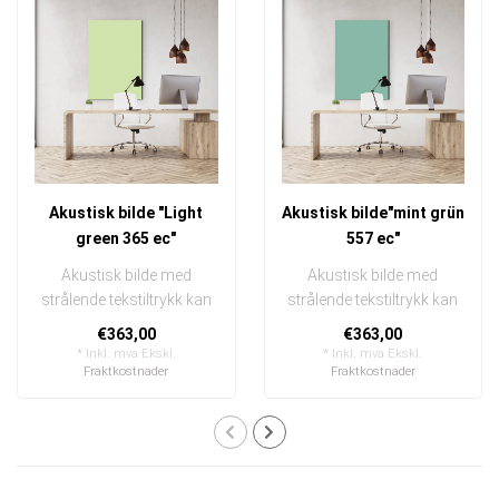
Akustisk bilde "Light
Akustisk bilde"mint grün
green 365 ec"
557 ec"
Akustisk bilde med
Akustisk bilde med
strålende tekstiltrykk kan
strålende tekstiltrykk kan
raskt og enkelt byttes ut
raskt og enkelt byttes ut
€363,00
€363,00
I en e..
I en e..
* Inkl. mva Ekskl.
* Inkl. mva Ekskl.
Fraktkostnader
Fraktkostnader