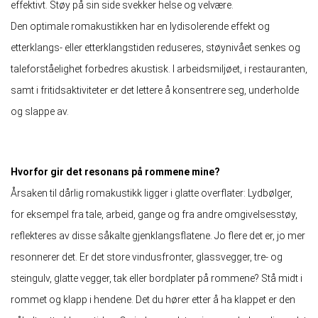
effektivt. Støy på sin side svekker helse og velvære.
Den optimale romakustikken har en lydisolerende effekt og
etterklangs- eller etterklangstiden reduseres, støynivået senkes og
taleforståelighet forbedres akustisk. I arbeidsmiljøet, i restauranten,
samt i fritidsaktiviteter er det lettere å konsentrere seg, underholde
og slappe av.
Hvorfor gir det resonans på rommene mine?
Årsaken til dårlig romakustikk ligger i glatte overflater: Lydbølger,
for eksempel fra tale, arbeid, gange og fra andre omgivelsesstøy,
reflekteres av disse såkalte gjenklangsflatene. Jo flere det er, jo mer
resonnerer det. Er det store vindusfronter, glassvegger, tre- og
steingulv, glatte vegger, tak eller bordplater på rommene? Stå midt i
rommet og klapp i hendene. Det du hører etter å ha klappet er den