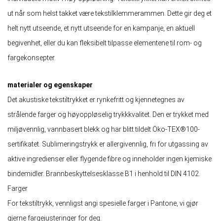
ut når som helst takket være tekstilklemmerammen. Dette gir deg et
helt nytt utseende, et nytt utseende for en kampanje, en aktuell
begivenhet, eller du kan fleksibelt tilpasse elementene til rom- og
fargekonsepter.
materialer og egenskaper
Det akustiske tekstiltrykket er rynkefritt og kjennetegnes av
strålende farger og høyoppløselig trykkkvalitet. Den er trykket med
miljøvennlig, vannbasert blekk og har blitt tildelt Öko-TEX®100-
sertifikatet. Sublimeringstrykk er allergivennlig, fri for utgassing av
aktive ingredienser eller flygende fibre og inneholder ingen kjemiske
bindemidler. Brannbeskyttelsesklasse B1 i henhold til DIN 4102.
Farger
For tekstiltrykk, vennligst angi spesielle farger i Pantone, vi gjør
gjerne fargejusteringer for deg.