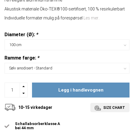
I en elegant aluminiumsramme
Akustisk materiale Öko-TEX®100-sertifisert, 100 % resirkulerbart
Individuelle formater mulig på forespørsel
Les mer..
Diameter (Ø):
*
Ramme farge:
*
Legg i handlevognen
10-15 virkedager
SIZE CHART
Schallabsorberklasse A
bei 44 mm