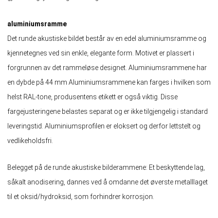
aluminiumsramme
Det runde akustiske bildet består av en edel aluminiumsramme og
kjennetegnes ved sin enkle, elegante form. Motivet er plassert i
forgrunnen av det rammeløse designet. Aluminiumsrammene har
en dybde på 44 mm Aluminiumsrammene kan farges i hvilken som
helst RAL-tone, produsentens etikett er også viktig. Disse
fargejusteringene belastes separat og er ikke tilgjengelig i standard
leveringstid. Aluminiumsprofilen er eloksert og derfor lettstelt og
vedlikeholdsfri.
Belegget på de runde akustiske bilderammene: Et beskyttende lag,
såkalt anodisering, dannes ved å omdanne det øverste metalllaget
til et oksid/hydroksid, som forhindrer korrosjon.