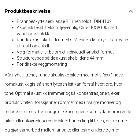
Produktbeskrivelse
Brannbeskyttelsesklasse B1 i henhold til DIN 4102
Akustisk tekstiltrykk miljøvennlig Öko-TEX®100 med
vannbasert blekk
Runde akustiske bilder med strålende tekstiltrykk kan byttes
ut raskt og enkelt
Velg format eller be om et individuelt ønsket format
Strukturdybde på de akustiske bildene 44 mm
For direkte veggmontering
Vår nyhet - trendy runde akustiske bilder med motiv "xxx" - ideell
romakustikk gis så snart lytteren lett kan forstå hvert ord, hver
tone. Optimal akustikk fremmer også konsentrasjonen, øker
produktiviteten, forskjønner rommet med utvalgte motiver og
reduserer stress. De mange ulike begrepene som lydabsorberende
bilder eller støyreduserende bilder har én ting til felles, de fremmer
og gjør samarbeid mellom ansatte eller team enklere og mer