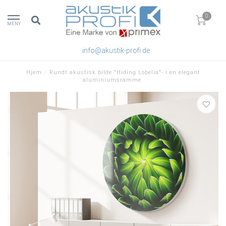
0
MENY
info@akustik-profi.de
Hjem
/
Rundt akustisk bilde "Hiding Lobelia"- i en elegant
aluminiumsramme