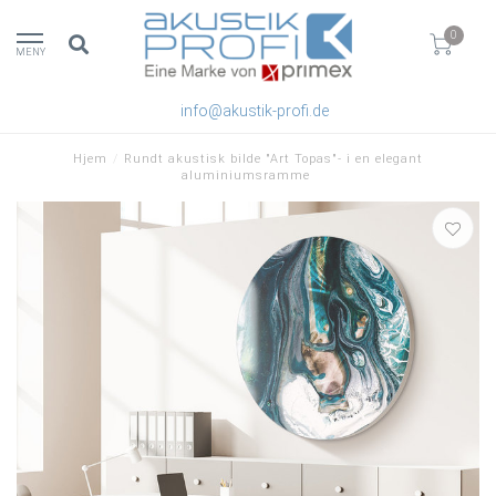
0
MENY
info@akustik-profi.de
Hjem
/
Rundt akustisk bilde "Art Topas"- i en elegant
aluminiumsramme