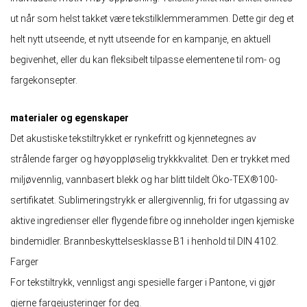
ut når som helst takket være tekstilklemmerammen. Dette gir deg et
helt nytt utseende, et nytt utseende for en kampanje, en aktuell
begivenhet, eller du kan fleksibelt tilpasse elementene til rom- og
fargekonsepter.
materialer og egenskaper
Det akustiske tekstiltrykket er rynkefritt og kjennetegnes av
strålende farger og høyoppløselig trykkkvalitet. Den er trykket med
miljøvennlig, vannbasert blekk og har blitt tildelt Öko-TEX®100-
sertifikatet. Sublimeringstrykk er allergivennlig, fri for utgassing av
aktive ingredienser eller flygende fibre og inneholder ingen kjemiske
bindemidler. Brannbeskyttelsesklasse B1 i henhold til DIN 4102.
Farger
For tekstiltrykk, vennligst angi spesielle farger i Pantone, vi gjør
gjerne fargejusteringer for deg.