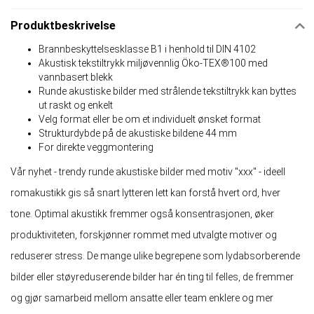
Produktbeskrivelse
Brannbeskyttelsesklasse B1 i henhold til DIN 4102
Akustisk tekstiltrykk miljøvennlig Öko-TEX®100 med
vannbasert blekk
Runde akustiske bilder med strålende tekstiltrykk kan byttes
ut raskt og enkelt
Velg format eller be om et individuelt ønsket format
Strukturdybde på de akustiske bildene 44 mm
For direkte veggmontering
Vår nyhet - trendy runde akustiske bilder med motiv "xxx" - ideell
romakustikk gis så snart lytteren lett kan forstå hvert ord, hver
tone. Optimal akustikk fremmer også konsentrasjonen, øker
produktiviteten, forskjønner rommet med utvalgte motiver og
reduserer stress. De mange ulike begrepene som lydabsorberende
bilder eller støyreduserende bilder har én ting til felles, de fremmer
og gjør samarbeid mellom ansatte eller team enklere og mer