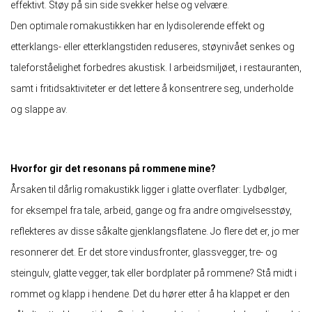
effektivt. Støy på sin side svekker helse og velvære.
Den optimale romakustikken har en lydisolerende effekt og
etterklangs- eller etterklangstiden reduseres, støynivået senkes og
taleforståelighet forbedres akustisk. I arbeidsmiljøet, i restauranten,
samt i fritidsaktiviteter er det lettere å konsentrere seg, underholde
og slappe av.
Hvorfor gir det resonans på rommene mine?
Årsaken til dårlig romakustikk ligger i glatte overflater: Lydbølger,
for eksempel fra tale, arbeid, gange og fra andre omgivelsesstøy,
reflekteres av disse såkalte gjenklangsflatene. Jo flere det er, jo mer
resonnerer det. Er det store vindusfronter, glassvegger, tre- og
steingulv, glatte vegger, tak eller bordplater på rommene? Stå midt i
rommet og klapp i hendene. Det du hører etter å ha klappet er den