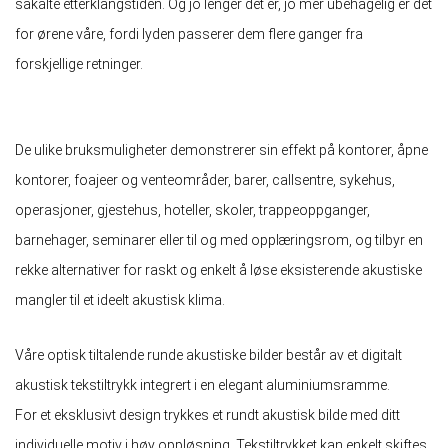
såkalte etterklangstiden. Og jo lenger det er, jo mer ubehagelig er det
for ørene våre, fordi lyden passerer dem flere ganger fra
forskjellige retninger.
De ulike bruksmuligheter demonstrerer sin effekt på kontorer, åpne
kontorer, foajeer og venteområder, barer, callsentre, sykehus,
operasjoner, gjestehus, hoteller, skoler, trappeoppganger,
barnehager, seminarer eller til og med opplæringsrom, og tilbyr en
rekke alternativer for raskt og enkelt å løse eksisterende akustiske
mangler til et ideelt akustisk klima.
Våre optisk tiltalende runde akustiske bilder består av et digitalt
akustisk tekstiltrykk integrert i en elegant aluminiumsramme.
For et eksklusivt design trykkes et rundt akustisk bilde med ditt
individuelle motiv i høy oppløsning. Tekstiltrykket kan enkelt skiftes