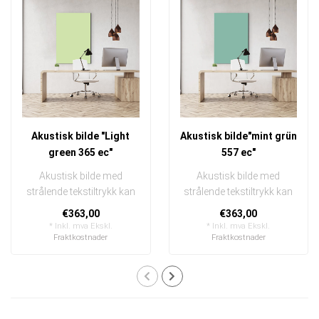
Akustisk bilde "Light
Akustisk bilde"mint grün
green 365 ec"
557 ec"
Akustisk bilde med
Akustisk bilde med
strålende tekstiltrykk kan
strålende tekstiltrykk kan
raskt og enkelt byttes ut
raskt og enkelt byttes ut
€363,00
€363,00
I en e..
I en e..
* Inkl. mva Ekskl.
* Inkl. mva Ekskl.
Fraktkostnader
Fraktkostnader