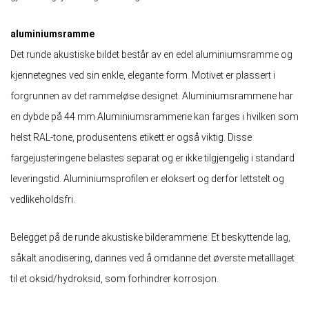
aluminiumsramme
Det runde akustiske bildet består av en edel aluminiumsramme og
kjennetegnes ved sin enkle, elegante form. Motivet er plassert i
forgrunnen av det rammeløse designet. Aluminiumsrammene har
en dybde på 44 mm Aluminiumsrammene kan farges i hvilken som
helst RAL-tone, produsentens etikett er også viktig. Disse
fargejusteringene belastes separat og er ikke tilgjengelig i standard
leveringstid. Aluminiumsprofilen er eloksert og derfor lettstelt og
vedlikeholdsfri.
Belegget på de runde akustiske bilderammene: Et beskyttende lag,
såkalt anodisering, dannes ved å omdanne det øverste metalllaget
til et oksid/hydroksid, som forhindrer korrosjon.