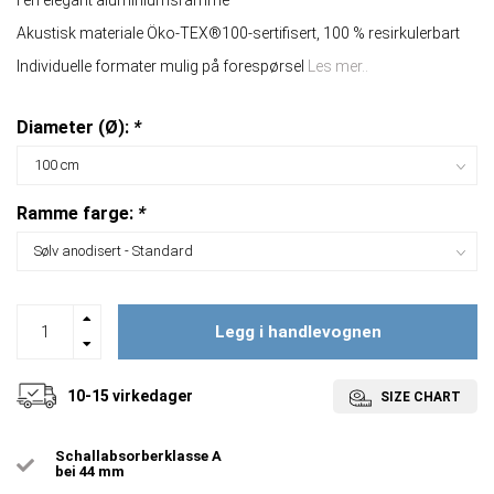
I en elegant aluminiumsramme
Akustisk materiale Öko-TEX®100-sertifisert, 100 % resirkulerbart
Individuelle formater mulig på forespørsel
Les mer..
Diameter (Ø):
*
Ramme farge:
*
Legg i handlevognen
10-15 virkedager
SIZE CHART
Schallabsorberklasse A
bei 44 mm