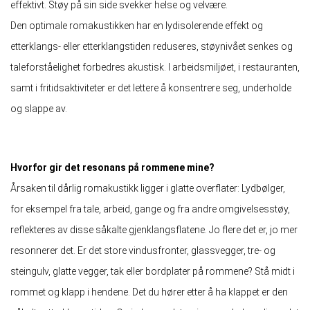
effektivt. Støy på sin side svekker helse og velvære.
Den optimale romakustikken har en lydisolerende effekt og
etterklangs- eller etterklangstiden reduseres, støynivået senkes og
taleforståelighet forbedres akustisk. I arbeidsmiljøet, i restauranten,
samt i fritidsaktiviteter er det lettere å konsentrere seg, underholde
og slappe av.
Hvorfor gir det resonans på rommene mine?
Årsaken til dårlig romakustikk ligger i glatte overflater: Lydbølger,
for eksempel fra tale, arbeid, gange og fra andre omgivelsesstøy,
reflekteres av disse såkalte gjenklangsflatene. Jo flere det er, jo mer
resonnerer det. Er det store vindusfronter, glassvegger, tre- og
steingulv, glatte vegger, tak eller bordplater på rommene? Stå midt i
rommet og klapp i hendene. Det du hører etter å ha klappet er den