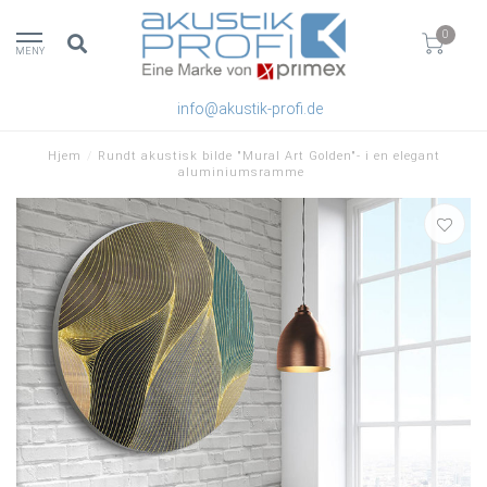
0
MENY
info@akustik-profi.de
Hjem
/
Rundt akustisk bilde "Mural Art Golden"- i en elegant
aluminiumsramme