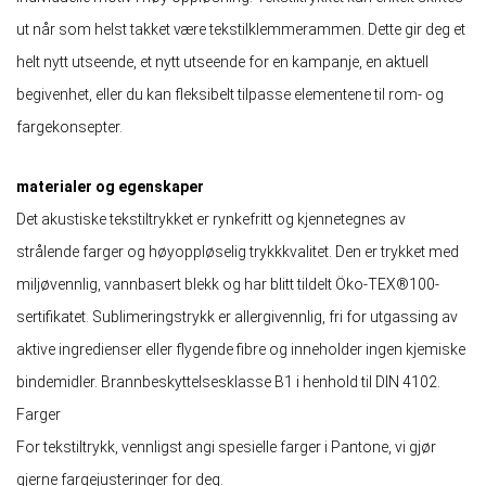
ut når som helst takket være tekstilklemmerammen. Dette gir deg et
helt nytt utseende, et nytt utseende for en kampanje, en aktuell
begivenhet, eller du kan fleksibelt tilpasse elementene til rom- og
fargekonsepter.
materialer og egenskaper
Det akustiske tekstiltrykket er rynkefritt og kjennetegnes av
strålende farger og høyoppløselig trykkkvalitet. Den er trykket med
miljøvennlig, vannbasert blekk og har blitt tildelt Öko-TEX®100-
sertifikatet. Sublimeringstrykk er allergivennlig, fri for utgassing av
aktive ingredienser eller flygende fibre og inneholder ingen kjemiske
bindemidler. Brannbeskyttelsesklasse B1 i henhold til DIN 4102.
Farger
For tekstiltrykk, vennligst angi spesielle farger i Pantone, vi gjør
gjerne fargejusteringer for deg.