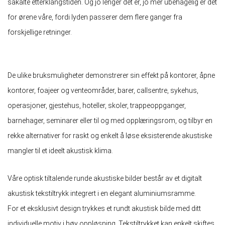
såkalte etterklangstiden. Og jo lenger det er, jo mer ubehagelig er det
for ørene våre, fordi lyden passerer dem flere ganger fra
forskjellige retninger.
De ulike bruksmuligheter demonstrerer sin effekt på kontorer, åpne
kontorer, foajeer og venteområder, barer, callsentre, sykehus,
operasjoner, gjestehus, hoteller, skoler, trappeoppganger,
barnehager, seminarer eller til og med opplæringsrom, og tilbyr en
rekke alternativer for raskt og enkelt å løse eksisterende akustiske
mangler til et ideelt akustisk klima.
Våre optisk tiltalende runde akustiske bilder består av et digitalt
akustisk tekstiltrykk integrert i en elegant aluminiumsramme.
For et eksklusivt design trykkes et rundt akustisk bilde med ditt
individuelle motiv i høy oppløsning. Tekstiltrykket kan enkelt skiftes