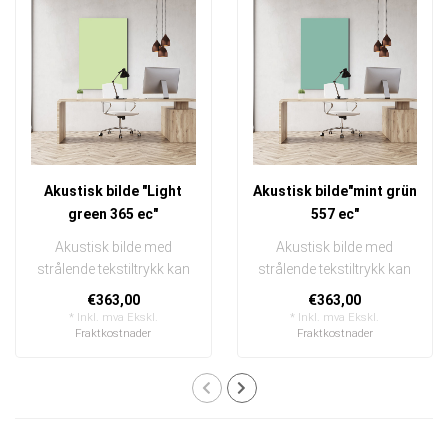
Akustisk bilde "Light
Akustisk bilde"mint grün
green 365 ec"
557 ec"
Akustisk bilde med
Akustisk bilde med
strålende tekstiltrykk kan
strålende tekstiltrykk kan
raskt og enkelt byttes ut
raskt og enkelt byttes ut
€363,00
€363,00
I en e..
I en e..
* Inkl. mva Ekskl.
* Inkl. mva Ekskl.
Fraktkostnader
Fraktkostnader