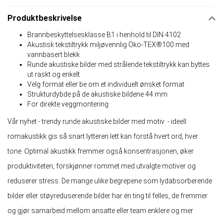
Produktbeskrivelse
Brannbeskyttelsesklasse B1 i henhold til DIN 4102
Akustisk tekstiltrykk miljøvennlig Öko-TEX®100 med
vannbasert blekk
Runde akustiske bilder med strålende tekstiltrykk kan byttes
ut raskt og enkelt
Velg format eller be om et individuelt ønsket format
Strukturdybde på de akustiske bildene 44 mm
For direkte veggmontering
Vår nyhet - trendy runde akustiske bilder med motiv - ideell
romakustikk gis så snart lytteren lett kan forstå hvert ord, hver
tone. Optimal akustikk fremmer også konsentrasjonen, øker
produktiviteten, forskjønner rommet med utvalgte motiver og
reduserer stress. De mange ulike begrepene som lydabsorberende
bilder eller støyreduserende bilder har én ting til felles, de fremmer
og gjør samarbeid mellom ansatte eller team enklere og mer