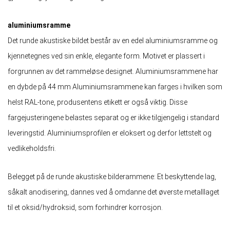
aluminiumsramme
Det runde akustiske bildet består av en edel aluminiumsramme og
kjennetegnes ved sin enkle, elegante form. Motivet er plassert i
forgrunnen av det rammeløse designet. Aluminiumsrammene har
en dybde på 44 mm Aluminiumsrammene kan farges i hvilken som
helst RAL-tone, produsentens etikett er også viktig. Disse
fargejusteringene belastes separat og er ikke tilgjengelig i standard
leveringstid. Aluminiumsprofilen er eloksert og derfor lettstelt og
vedlikeholdsfri.
Belegget på de runde akustiske bilderammene: Et beskyttende lag,
såkalt anodisering, dannes ved å omdanne det øverste metalllaget
til et oksid/hydroksid, som forhindrer korrosjon.