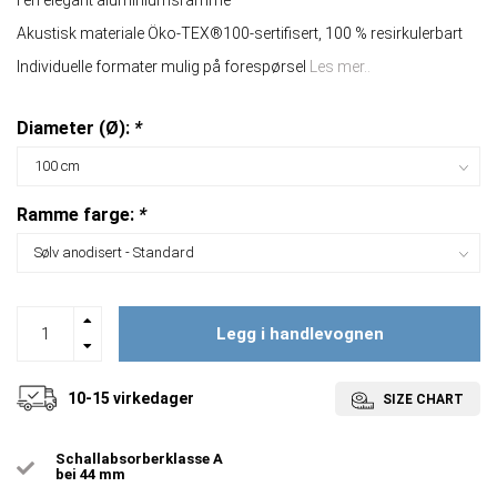
I en elegant aluminiumsramme
Akustisk materiale Öko-TEX®100-sertifisert, 100 % resirkulerbart
Individuelle formater mulig på forespørsel
Les mer..
Diameter (Ø):
*
Ramme farge:
*
Legg i handlevognen
10-15 virkedager
SIZE CHART
Schallabsorberklasse A
bei 44 mm