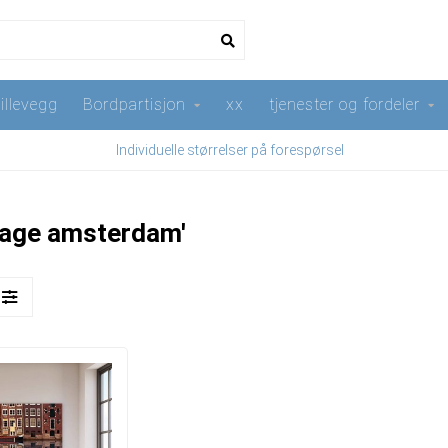
illevegg
Bordpartisjon
xx
tjenester og fordeler
Individuelle størrelser på forespørsel
mage amsterdam'