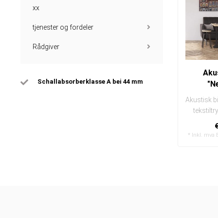
xx
tjenester og fordeler
Rådgiver
Akus
Schallabsorberklasse A bei 44 mm
"N
Akustisk b
tekstilt
enke
* Inkl. mva 