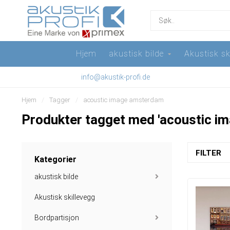
Hjem
akustisk bilde
Akustisk sk
info@akustik-profi.de
Hjem
/
Tagger
/
acoustic image amsterdam
Produkter tagget med 'acoustic i
FILTER
Kategorier
akustisk bilde
Akustisk skillevegg
Bordpartisjon