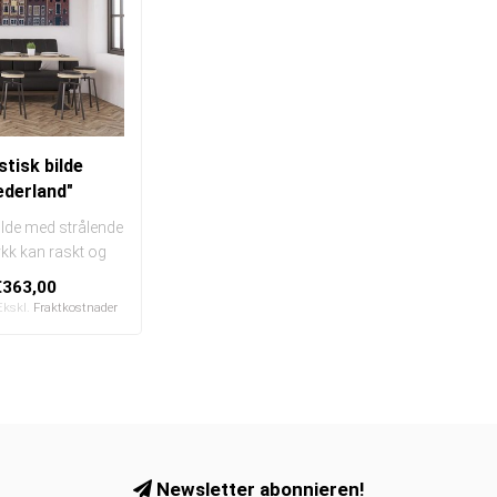
tisk bilde
ederland"
ilde med strålende
rykk kan raskt og
lt byttes ut
€363,00
I en e..
Ekskl.
Fraktkostnader
Newsletter abonnieren!