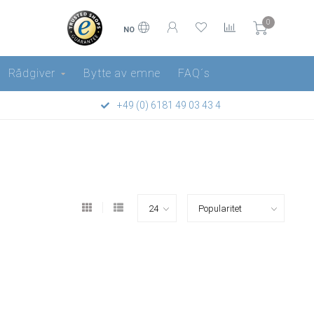
0
NO
Rådgiver
Bytte av emne
FAQ´s
+49 (0) 6181 49 03 43 4