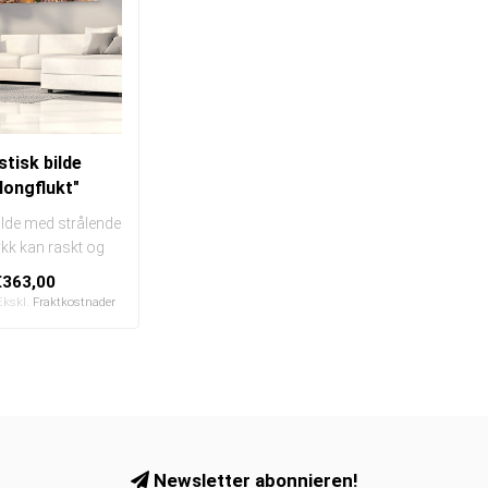
tisk bilde
llongflukt"
ilde med strålende
rykk kan raskt og
lt byttes ut
€363,00
I en e..
Ekskl.
Fraktkostnader
Newsletter abonnieren!