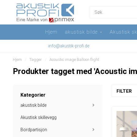
Hjem
akustisk bilde
Akustisk sk
info@akustik-profi.de
Hjem
/
Tagger
/
Acoustic image Balloon flight
Produkter tagget med 'Acoustic ima
FILTER
Kategorier
akustisk bilde
Akustisk skillevegg
Bordpartisjon