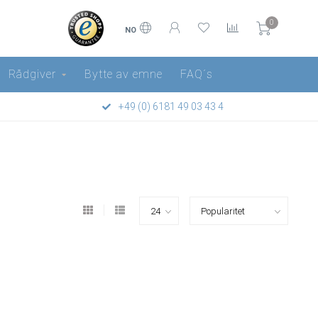
0
NO
Rådgiver
Bytte av emne
FAQ´s
+49 (0) 6181 49 03 43 4