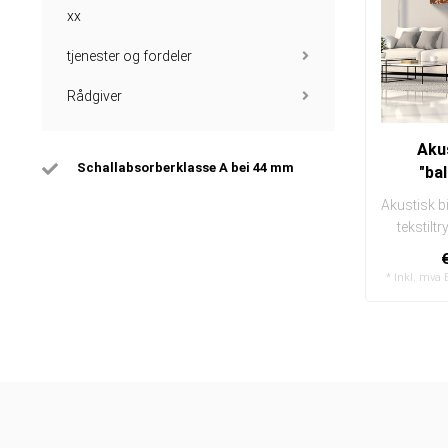
xx
tjenester og fordeler
Rådgiver
Akus
Schallabsorberklasse A bei 44 mm
"ba
Akustisk b
tekstilt
enke
* Inkl. mva 