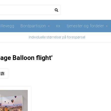
illevegg
Bordpartisjon
xx
tjenester og fordeler
Individuelle størrelser på forespørsel
ge Balloon flight'