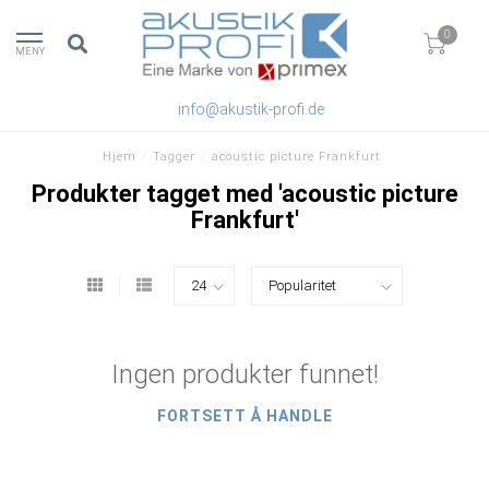
0
MENY
info@akustik-profi.de
Hjem
/
Tagger
/
acoustic picture Frankfurt
Produkter tagget med 'acoustic picture
Frankfurt'
Ingen produkter funnet!
FORTSETT Å HANDLE