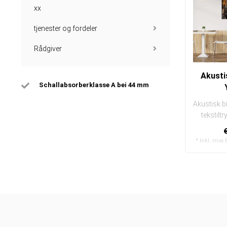
xx
tjenester og fordeler
Rådgiver
Akusti
Schallabsorberklasse A bei 44 mm
Akustisk b
tekstilt
enke
* Inkl. mva 