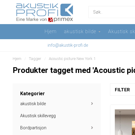
Hjem
akustisk bilde
Akustisk sk
info@akustik-profi.de
Hjem
/
Tagger
/
Acoustic picture New York 1
Produkter tagget med 'Acoustic pi
FILTER
Kategorier
akustisk bilde
Akustisk skillevegg
Bordpartisjon