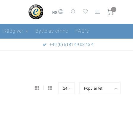
0
NO
Rådgiver
Bytte av emne
FAQ´s
+49 (0) 6181 49 03 43 4