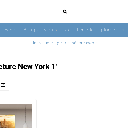
illevegg
Bordpartisjon
xx
tjenester og fordeler
Individuelle størrelser på forespørsel
cture New York 1'