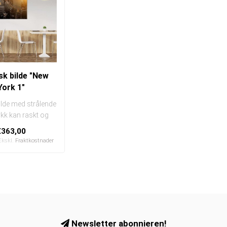
sk bilde "New
York 1"
ilde med strålende
rykk kan raskt og
lt byttes ut
€363,00
I en e..
Ekskl.
Fraktkostnader
Newsletter abonnieren!