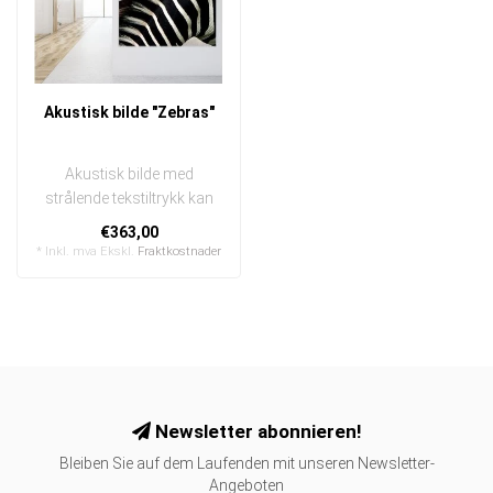
Akustisk bilde "Zebras"
Akustisk bilde med
strålende tekstiltrykk kan
raskt og enkelt byttes ut
€363,00
I en e..
* Inkl. mva Ekskl.
Fraktkostnader
Newsletter abonnieren!
Bleiben Sie auf dem Laufenden mit unseren Newsletter-
Angeboten