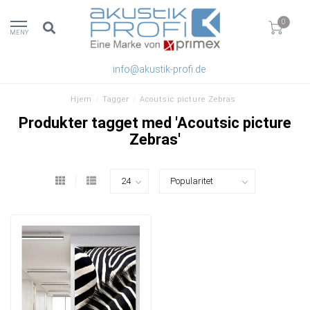
0
MENY
info@akustik-profi.de
Hjem
/
Tagger
/
Acoutsic picture Zebras
Produkter tagget med 'Acoutsic picture
Zebras'