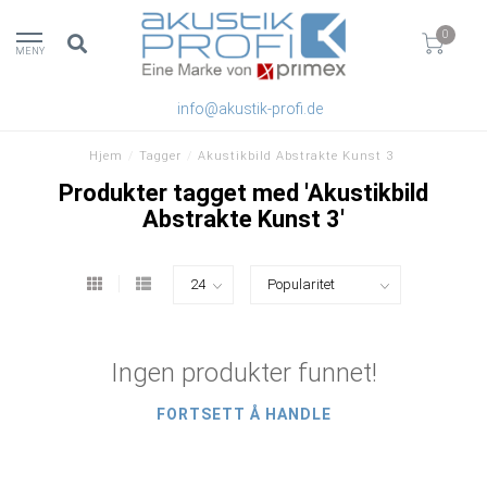
0
MENY
info@akustik-profi.de
Hjem
/
Tagger
/
Akustikbild Abstrakte Kunst 3
Produkter tagget med 'Akustikbild
Abstrakte Kunst 3'
Ingen produkter funnet!
FORTSETT Å HANDLE