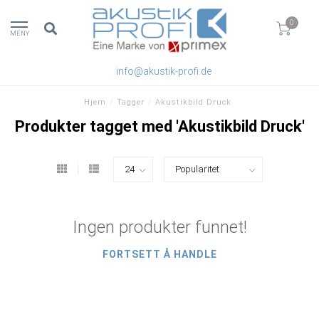
0
MENY
info@akustik-profi.de
Hjem
/
Tagger
/
Akustikbild Druck
Produkter tagget med 'Akustikbild Druck'
Ingen produkter funnet!
FORTSETT Å HANDLE