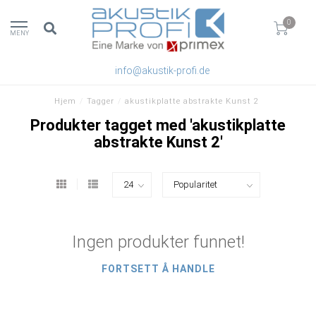
0
MENY
info@akustik-profi.de
Hjem
/
Tagger
/
akustikplatte abstrakte Kunst 2
Produkter tagget med 'akustikplatte
abstrakte Kunst 2'
Ingen produkter funnet!
FORTSETT Å HANDLE