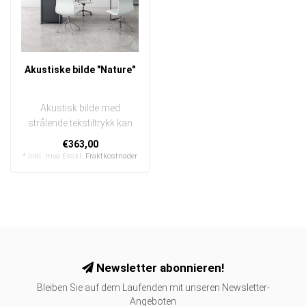
Akustiske bilde "Nature"
Akustisk bilde med
strålende tekstiltrykk kan
raskt og enkelt byttes ut
€363,00
I en e..
* Inkl. mva Ekskl.
Fraktkostnader
Newsletter abonnieren!
Bleiben Sie auf dem Laufenden mit unseren Newsletter-
Angeboten