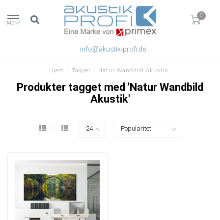
0
MENY
info@akustik-profi.de
Hjem
/
Tagger
/
Natur Wandbild Akustik
Produkter tagget med 'Natur Wandbild
Akustik'