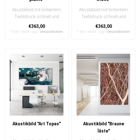
Akustikbild mit brillantem
Akustikbild mit brillantem
Textildruck schnell und
Textildruck schnell und
einfach austauschbar
einfach austauschbar
€363,00
€363,00
In eine..
In eine..
* Inkl. MwSt. zzgl.
Versandkosten
* Inkl. MwSt. zzgl.
Versandkosten
Akustikbild "Art Topas"
Akustikbild "Braune
Ìãste"