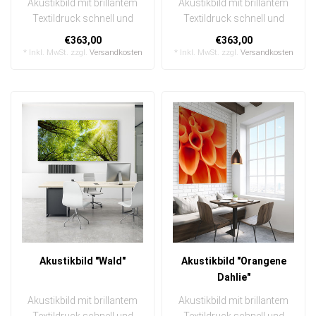
Akustikbild mit brillantem
Akustikbild mit brillantem
Textildruck schnell und
Textildruck schnell und
einfach austauschbar
einfach austauschbar
€363,00
€363,00
In eine..
In eine..
* Inkl. MwSt. zzgl.
Versandkosten
* Inkl. MwSt. zzgl.
Versandkosten
Akustikbild "Wald"
Akustikbild "Orangene
Dahlie"
Akustikbild mit brillantem
Akustikbild mit brillantem
Textildruck schnell und
Textildruck schnell und