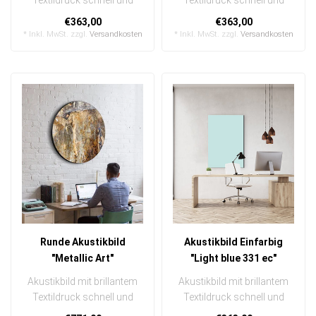
einfach austauschbar
einfach austauschbar
€363,00
€363,00
In eine..
In eine..
* Inkl. MwSt. zzgl.
Versandkosten
* Inkl. MwSt. zzgl.
Versandkosten
Runde Akustikbild
Akustikbild Einfarbig
"Metallic Art"
"Light blue 331 ec"
Akustikbild mit brillantem
Akustikbild mit brillantem
Textildruck schnell und
Textildruck schnell und
einfach austauschbar
einfach austauschbar