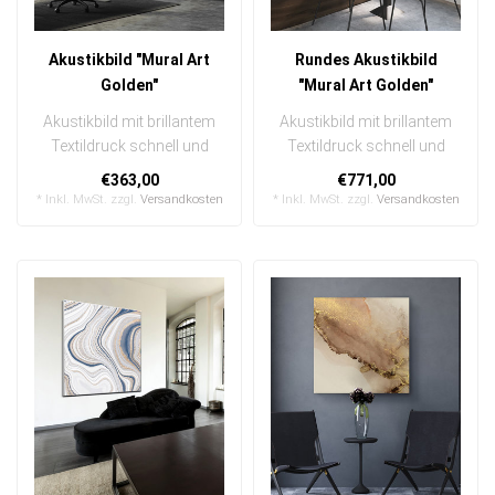
Akustikbild "Mural Art
Rundes Akustikbild
Golden"
"Mural Art Golden"
Akustikbild mit brillantem
Akustikbild mit brillantem
Textildruck schnell und
Textildruck schnell und
einfach austauschbar
einfach austauschbar
€363,00
€771,00
In eine..
In ein..
* Inkl. MwSt. zzgl.
Versandkosten
* Inkl. MwSt. zzgl.
Versandkosten