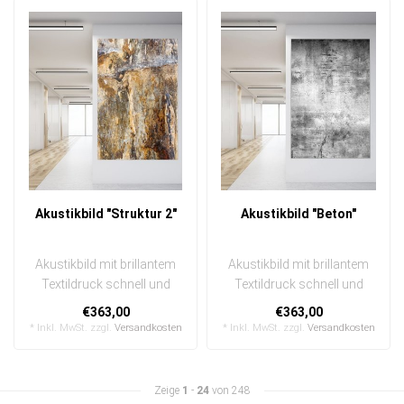
Akustikbild "Struktur 2"
Akustikbild "Beton"
Akustikbild mit brillantem
Akustikbild mit brillantem
Textildruck schnell und
Textildruck schnell und
einfach austauschbar
einfach austauschbar
€363,00
€363,00
In eine..
In eine..
* Inkl. MwSt. zzgl.
Versandkosten
* Inkl. MwSt. zzgl.
Versandkosten
Zeige
1
-
24
von 248