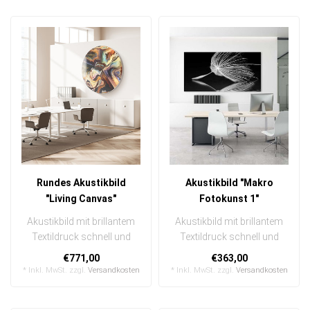
Rundes Akustikbild
Akustikbild "Makro
"Living Canvas"
Fotokunst 1"
Akustikbild mit brillantem
Akustikbild mit brillantem
Textildruck schnell und
Textildruck schnell und
einfach austauschbar
einfach austauschbar
€771,00
€363,00
In ein..
In eine..
* Inkl. MwSt. zzgl.
Versandkosten
* Inkl. MwSt. zzgl.
Versandkosten