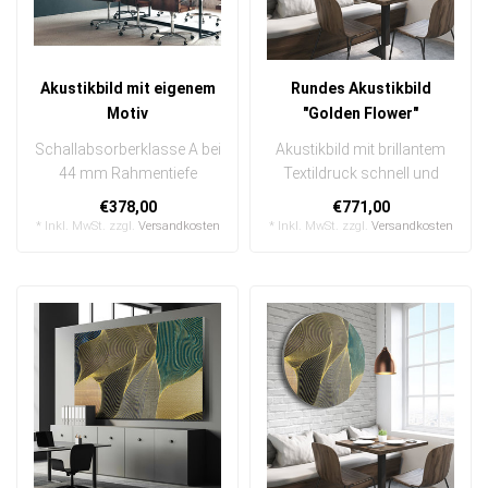
Akustikbild mit eigenem
Rundes Akustikbild
Motiv
"Golden Flower"
Schallabsorberklasse A bei
Akustikbild mit brillantem
44 mm Rahmentiefe
Textildruck schnell und
brillanter Textildruck,
einfach austauschbar
€378,00
€771,00
schnell un..
In ein..
* Inkl. MwSt. zzgl.
Versandkosten
* Inkl. MwSt. zzgl.
Versandkosten