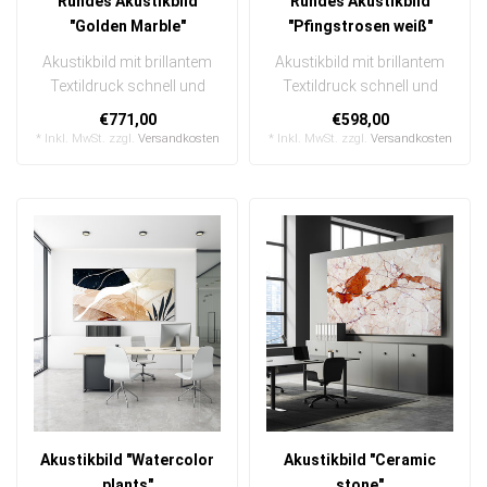
Rundes Akustikbild
Rundes Akustikbild
"Golden Marble"
"Pfingstrosen weiß"
Akustikbild mit brillantem
Akustikbild mit brillantem
Textildruck schnell und
Textildruck schnell und
einfach austauschbar
einfach austauschbar
€771,00
€598,00
In ein..
In ein..
* Inkl. MwSt. zzgl.
Versandkosten
* Inkl. MwSt. zzgl.
Versandkosten
Akustikbild "Watercolor
Akustikbild "Ceramic
plants"
stone"