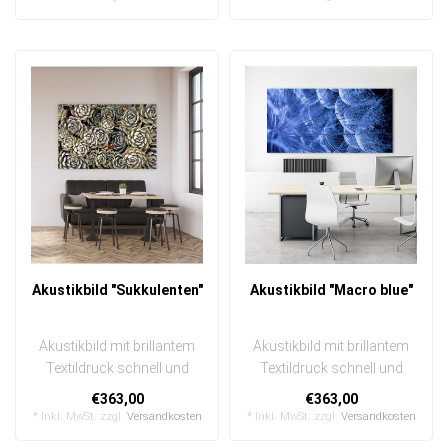
Akustikbild "Sukkulenten"
Akustikbild "Macro blue"
Akustikbild mit brillantem
Akustikbild mit brillantem
Textildruck schnell und
Textildruck schnell und
einfach austauschbar
einfach austauschbar
€363,00
€363,00
In eine..
In eine..
* Inkl. MwSt. zzgl.
Versandkosten
* Inkl. MwSt. zzgl.
Versandkosten