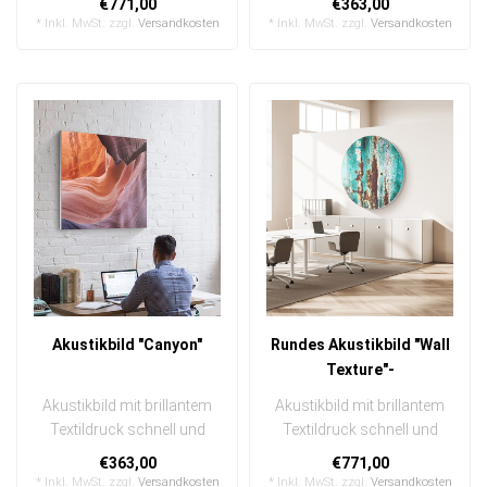
€771,00
€363,00
In ein..
Unifarb..
* Inkl. MwSt. zzgl.
Versandkosten
* Inkl. MwSt. zzgl.
Versandkosten
Akustikbild "Canyon"
Rundes Akustikbild "Wall
Texture"-
Akustikbild mit brillantem
Akustikbild mit brillantem
Textildruck schnell und
Textildruck schnell und
einfach austauschbar
einfach austauschbar
€363,00
€771,00
In eine..
In ein..
* Inkl. MwSt. zzgl.
Versandkosten
* Inkl. MwSt. zzgl.
Versandkosten