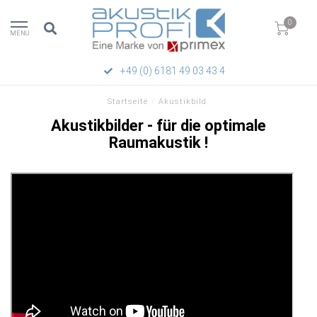
0
MENU
+49 (0) 6181 49 03 43 4
Startseite
/
Akustikbild
Akustikbilder - für die optimale
Raumakustik !