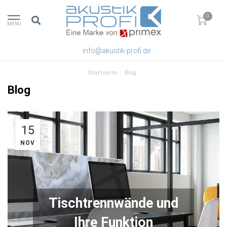
0
MENU
info@akustik-profi.de
Startseite
/
Blog
Blog
15
NOV
Tischtrennwände und
Ihre Funktion