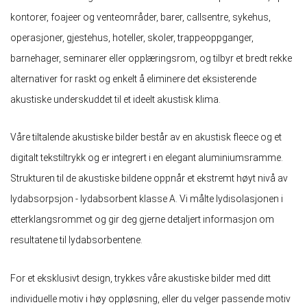
kontorer, foajeer og venteområder, barer, callsentre, sykehus,
operasjoner, gjestehus, hoteller, skoler, trappeoppganger,
barnehager, seminarer eller opplæringsrom, og tilbyr et bredt rekke
alternativer for raskt og enkelt å eliminere det eksisterende
akustiske underskuddet til et ideelt akustisk klima.
Våre tiltalende akustiske bilder består av en akustisk fleece og et
digitalt tekstiltrykk og er integrert i en elegant aluminiumsramme.
Strukturen til de akustiske bildene oppnår et ekstremt høyt nivå av
lydabsorpsjon - lydabsorbent klasse A. Vi målte lydisolasjonen i
etterklangsrommet og gir deg gjerne detaljert informasjon om
resultatene til lydabsorbentene.
For et eksklusivt design, trykkes våre akustiske bilder med ditt
individuelle motiv i høy oppløsning, eller du velger passende motiv