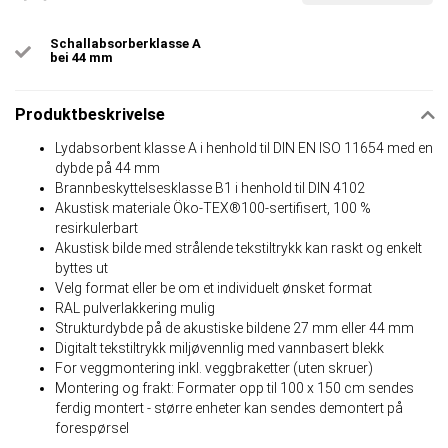
Schallabsorberklasse A
bei 44 mm
Produktbeskrivelse
Lydabsorbent klasse A i henhold til DIN EN ISO 11654 med en
dybde på 44 mm
Brannbeskyttelsesklasse B1 i henhold til DIN 4102
Akustisk materiale Öko-TEX®100-sertifisert, 100 %
resirkulerbart
Akustisk bilde med strålende tekstiltrykk kan raskt og enkelt
byttes ut
Velg format eller be om et individuelt ønsket format
RAL pulverlakkering mulig
Strukturdybde på de akustiske bildene 27 mm eller 44 mm
Digitalt tekstiltrykk miljøvennlig med vannbasert blekk
For veggmontering inkl. veggbraketter (uten skruer)
Montering og frakt: Formater opp til 100 x 150 cm sendes
ferdig montert - større enheter kan sendes demontert på
forespørsel