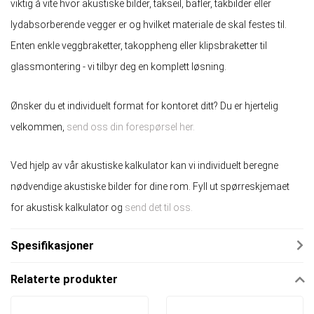
viktig å vite hvor akustiske bilder, takseil, bafler, takbilder eller
lydabsorberende vegger er og hvilket materiale de skal festes til.
Enten enkle veggbraketter, takoppheng eller klipsbraketter til
glassmontering - vi tilbyr deg en komplett løsning.
Ønsker du et individuelt format for kontoret ditt? Du er hjertelig
velkommen,
send oss ​​din forespørsel her.
Ved hjelp av vår akustiske kalkulator kan vi individuelt beregne
nødvendige akustiske bilder for dine rom. Fyll ut spørreskjemaet
for akustisk kalkulator og
send det til oss.
Spesifikasjoner
Relaterte produkter