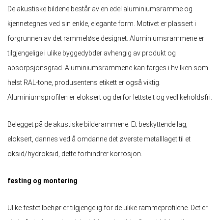
De akustiske bildene består av en edel aluminiumsramme og
kjennetegnes ved sin enkle, elegante form. Motivet er plassert i
forgrunnen av det rammeløse designet. Aluminiumsrammene er
tilgjengelige i ulike byggedybder avhengig av produkt og
absorpsjonsgrad. Aluminiumsrammene kan farges i hvilken som
helst RAL-tone, produsentens etikett er også viktig.
Aluminiumsprofilen er eloksert og derfor lettstelt og vedlikeholdsfri.
Belegget på de akustiske bilderammene: Et beskyttende lag,
eloksert, dannes ved å omdanne det øverste metalllaget til et
oksid/hydroksid, dette forhindrer korrosjon.
festing og montering
Ulike festetilbehør er tilgjengelig for de ulike rammeprofilene. Det er