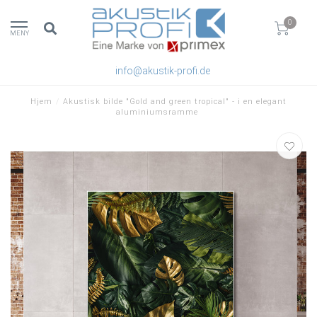
0
MENY
info@akustik-profi.de
Hjem
/
Akustisk bilde "Gold and green tropical" - i en elegant
aluminiumsramme