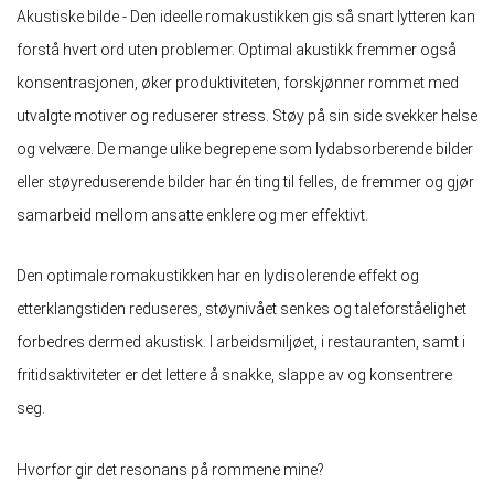
Akustiske bilde - Den ideelle romakustikken gis så snart lytteren kan
forstå hvert ord uten problemer. Optimal akustikk fremmer også
konsentrasjonen, øker produktiviteten, forskjønner rommet med
utvalgte motiver og reduserer stress. Støy på sin side svekker helse
og velvære. De mange ulike begrepene som lydabsorberende bilder
eller støyreduserende bilder har én ting til felles, de fremmer og gjør
samarbeid mellom ansatte enklere og mer effektivt.
Den optimale romakustikken har en lydisolerende effekt og
etterklangstiden reduseres, støynivået senkes og taleforståelighet
forbedres dermed akustisk. I arbeidsmiljøet, i restauranten, samt i
fritidsaktiviteter er det lettere å snakke, slappe av og konsentrere
seg.
Hvorfor gir det resonans på rommene mine?