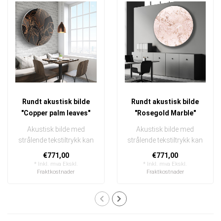
Rundt akustisk bilde
Rundt akustisk bilde
"Copper palm leaves"
"Rosegold Marble"
Akustisk bilde med
Akustisk bilde med
strålende tekstiltrykk kan
strålende tekstiltrykk kan
raskt og enkelt byttes ut
raskt og enkelt byttes ut
€771,00
€771,00
I en ..
I en ..
* Inkl. mva Ekskl.
* Inkl. mva Ekskl.
Fraktkostnader
Fraktkostnader