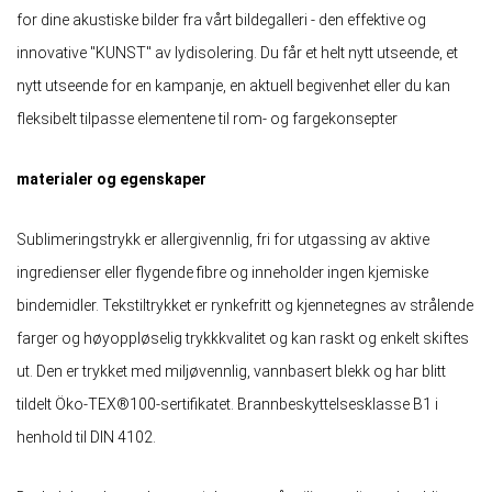
for dine akustiske bilder fra vårt bildegalleri - den effektive og
innovative "KUNST" av lydisolering. Du får et helt nytt utseende, et
nytt utseende for en kampanje, en aktuell begivenhet eller du kan
fleksibelt tilpasse elementene til rom- og fargekonsepter
materialer og egenskaper
Sublimeringstrykk er allergivennlig, fri for utgassing av aktive
ingredienser eller flygende fibre og inneholder ingen kjemiske
bindemidler. Tekstiltrykket er rynkefritt og kjennetegnes av strålende
farger og høyoppløselig trykkkvalitet og kan raskt og enkelt skiftes
ut. Den er trykket med miljøvennlig, vannbasert blekk og har blitt
tildelt Öko-TEX®100-sertifikatet. Brannbeskyttelsesklasse B1 i
henhold til DIN 4102.