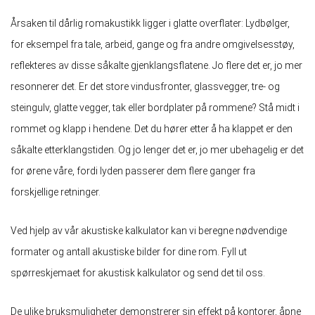
Årsaken til dårlig romakustikk ligger i glatte overflater: Lydbølger,
for eksempel fra tale, arbeid, gange og fra andre omgivelsesstøy,
reflekteres av disse såkalte gjenklangsflatene. Jo flere det er, jo mer
resonnerer det. Er det store vindusfronter, glassvegger, tre- og
steingulv, glatte vegger, tak eller bordplater på rommene? Stå midt i
rommet og klapp i hendene. Det du hører etter å ha klappet er den
såkalte etterklangstiden. Og jo lenger det er, jo mer ubehagelig er det
for ørene våre, fordi lyden passerer dem flere ganger fra
forskjellige retninger.
Ved hjelp av vår akustiske kalkulator kan vi beregne nødvendige
formater og antall akustiske bilder for dine rom. Fyll ut
spørreskjemaet for akustisk kalkulator og send det til oss.
De ulike bruksmuligheter demonstrerer sin effekt på kontorer, åpne