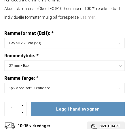
I en elegant aluminiumsramme
Akustisk materiale Öko-TEX®100-sertifisert, 100 % resirkulerbart
Individuelle formater mulig på forespørsel
Les mer..
Rammeformat (BxH):
*
Rammedybde:
*
Ramme farge:
*
Legg i handlevognen
10-15 virkedager
SIZE CHART