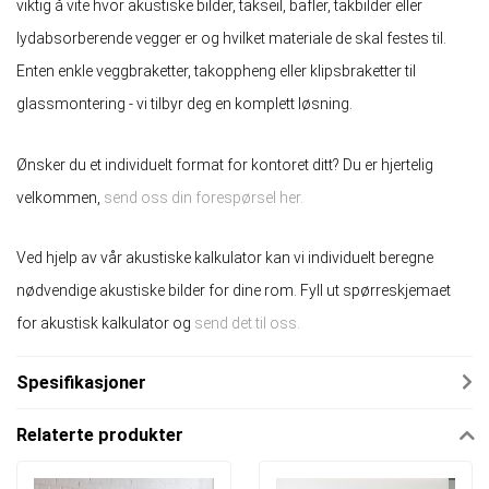
viktig å vite hvor akustiske bilder, takseil, bafler, takbilder eller
lydabsorberende vegger er og hvilket materiale de skal festes til.
Enten enkle veggbraketter, takoppheng eller klipsbraketter til
glassmontering - vi tilbyr deg en komplett løsning.
Ønsker du et individuelt format for kontoret ditt? Du er hjertelig
velkommen,
send oss ​​din forespørsel her.
Ved hjelp av vår akustiske kalkulator kan vi individuelt beregne
nødvendige akustiske bilder for dine rom. Fyll ut spørreskjemaet
for akustisk kalkulator og
send det til oss.
Spesifikasjoner
Relaterte produkter