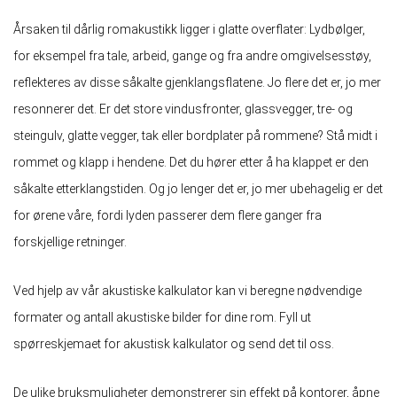
Årsaken til dårlig romakustikk ligger i glatte overflater: Lydbølger,
for eksempel fra tale, arbeid, gange og fra andre omgivelsesstøy,
reflekteres av disse såkalte gjenklangsflatene. Jo flere det er, jo mer
resonnerer det. Er det store vindusfronter, glassvegger, tre- og
steingulv, glatte vegger, tak eller bordplater på rommene? Stå midt i
rommet og klapp i hendene. Det du hører etter å ha klappet er den
såkalte etterklangstiden. Og jo lenger det er, jo mer ubehagelig er det
for ørene våre, fordi lyden passerer dem flere ganger fra
forskjellige retninger.
Ved hjelp av vår akustiske kalkulator kan vi beregne nødvendige
formater og antall akustiske bilder for dine rom. Fyll ut
spørreskjemaet for akustisk kalkulator og send det til oss.
De ulike bruksmuligheter demonstrerer sin effekt på kontorer, åpne