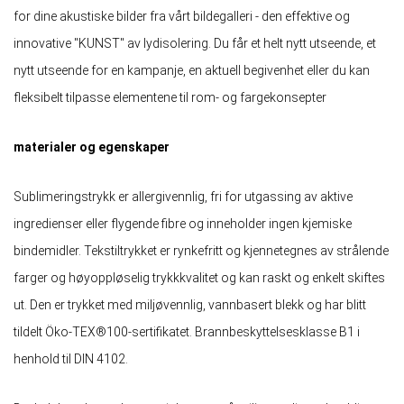
for dine akustiske bilder fra vårt bildegalleri - den effektive og
innovative "KUNST" av lydisolering. Du får et helt nytt utseende, et
nytt utseende for en kampanje, en aktuell begivenhet eller du kan
fleksibelt tilpasse elementene til rom- og fargekonsepter
materialer og egenskaper
Sublimeringstrykk er allergivennlig, fri for utgassing av aktive
ingredienser eller flygende fibre og inneholder ingen kjemiske
bindemidler. Tekstiltrykket er rynkefritt og kjennetegnes av strålende
farger og høyoppløselig trykkkvalitet og kan raskt og enkelt skiftes
ut. Den er trykket med miljøvennlig, vannbasert blekk og har blitt
tildelt Öko-TEX®100-sertifikatet. Brannbeskyttelsesklasse B1 i
henhold til DIN 4102.