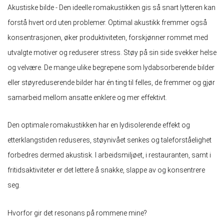
Akustiske bilde - Den ideelle romakustikken gis så snart lytteren kan
forstå hvert ord uten problemer. Optimal akustikk fremmer også
konsentrasjonen, øker produktiviteten, forskjønner rommet med
utvalgte motiver og reduserer stress. Støy på sin side svekker helse
og velvære. De mange ulike begrepene som lydabsorberende bilder
eller støyreduserende bilder har én ting til felles, de fremmer og gjør
samarbeid mellom ansatte enklere og mer effektivt.
Den optimale romakustikken har en lydisolerende effekt og
etterklangstiden reduseres, støynivået senkes og taleforståelighet
forbedres dermed akustisk. I arbeidsmiljøet, i restauranten, samt i
fritidsaktiviteter er det lettere å snakke, slappe av og konsentrere
seg.
Hvorfor gir det resonans på rommene mine?