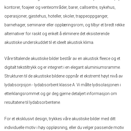
kontorer, foajeer og venteområder, barer, callsentre, sykehus,
operasjoner, gjestehus, hoteller, skoler, trappeoppganger,
barnehager, seminarer eller opplæringsrom, og tilbyr et bredt rekke
alternativer for raskt og enkelt å eliminere det eksisterende
akustiske underskuddet til et ideelt akustisk klima.
Våre tiltalende akustiske bilder består av en akustisk fleece og et
digitalt tekstiltrykk og er integrert i en elegant aluminiumsramme.
Strukturen til de akustiske bildene oppnår et ekstremt høyt nivå av
lydabsorpsjon - lydabsorbent klasse A. Vi målte lydisolasjonen i
etterklangsrommet og gir deg gjerne detaljert informasjon om
resultatene til lydabsorbentene.
For et eksklusivt design, trykkes våre akustiske bilder med ditt
individuelle motiv i høy oppløsning, eller du velger passende motiv