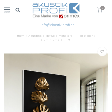
0
MENY
info@akustik-profi.de
Hjem
/
Akustisk bilde"Gold monstera"- - i en elegant
aluminiumsramme