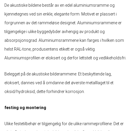
De akustiske bildene består av en edel aluminiumsramme og
kjennetegnes ved sin enkle, elegante form. Motivet er plassert i
forgrunnen av det rammeløse designet. Aluminiumsrammene er
tilgjengelige i ulike byggedybder avhengig av produkt og
absorpsjonsgrad. Aluminiumsrammene kan farges i hvilken som
helst RAL-tone, produsentens etikett er også viktig.
Aluminiumsprofilen er eloksert og derfor lettstelt og vedlikeholdsfri.
Belegget på de akustiske bilderammene: Et beskyttende lag,
eloksert, dannes ved å omdanne det øverste metalllaget til et
oksid/hydroksid, dette forhindrer korrosjon.
festing og montering
Ulike festetilbehør er tilgjengelig for de ulike rammeprofilene. Det er