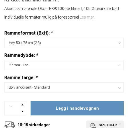
I en elegant aluminiumsramme
Akustisk materiale Öko-TEX®100-sertifisert, 100 % resirkulerbart
Individuelle formater mulig på forespørsel
Les mer..
Rammeformat (BxH):
*
Rammedybde:
*
Ramme farge:
*
Legg i handlevognen
10-15 virkedager
SIZE CHART