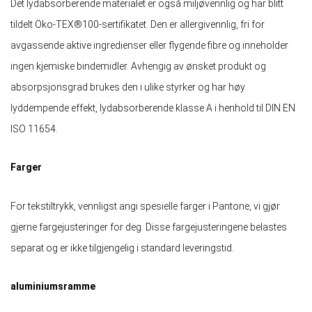
Det lydabsorberende materialet er også miljøvennlig og har blitt
tildelt Öko-TEX®100-sertifikatet. Den er allergivennlig, fri for
avgassende aktive ingredienser eller flygende fibre og inneholder
ingen kjemiske bindemidler. Avhengig av ønsket produkt og
absorpsjonsgrad brukes den i ulike styrker og har høy
lyddempende effekt, lydabsorberende klasse A i henhold til DIN EN
ISO 11654.
Farger
For tekstiltrykk, vennligst angi spesielle farger i Pantone, vi gjør
gjerne fargejusteringer for deg. Disse fargejusteringene belastes
separat og er ikke tilgjengelig i standard leveringstid.
aluminiumsramme