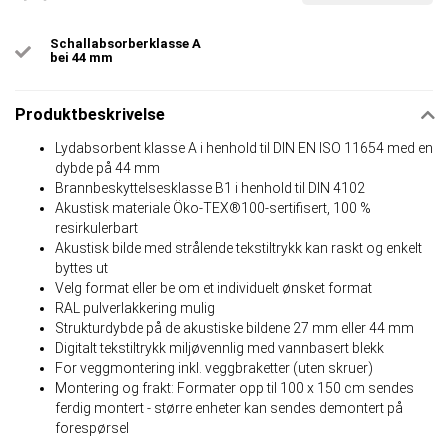
Schallabsorberklasse A
bei 44 mm
Produktbeskrivelse
Lydabsorbent klasse A i henhold til DIN EN ISO 11654 med en
dybde på 44 mm
Brannbeskyttelsesklasse B1 i henhold til DIN 4102
Akustisk materiale Öko-TEX®100-sertifisert, 100 %
resirkulerbart
Akustisk bilde med strålende tekstiltrykk kan raskt og enkelt
byttes ut
Velg format eller be om et individuelt ønsket format
RAL pulverlakkering mulig
Strukturdybde på de akustiske bildene 27 mm eller 44 mm
Digitalt tekstiltrykk miljøvennlig med vannbasert blekk
For veggmontering inkl. veggbraketter (uten skruer)
Montering og frakt: Formater opp til 100 x 150 cm sendes
ferdig montert - større enheter kan sendes demontert på
forespørsel