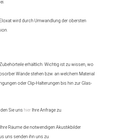
ei.
, Eloxat wird durch Umwandlung der obersten
sion.
behörteile erhältlich. Wichtig ist zu wissen, wo
llabsorber Wände stehen bzw. an welchem Material
ngungen oder Clip-Halterungen bis hin zur Glas-
enden Sie uns
hier
Ihre Anfrage zu.
r Ihre Räume die notwendigen Akustikbilder
s uns senden ihn uns zu.