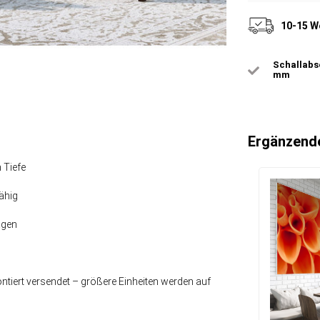
10-15 W
Schallabso
mm
Ergänzend
 Tiefe
ähig
agen
tiert versendet – größere Einheiten werden auf