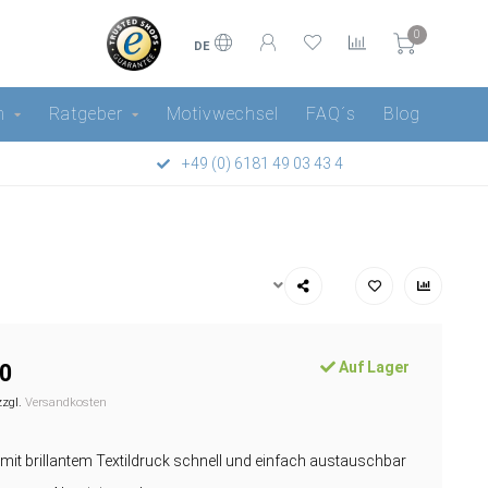
0
DE
n
Ratgeber
Motivwechsel
FAQ´s
Blog
+49 (0) 6181 49 03 43 4
Auf Lager
0
zzgl.
Versandkosten
 mit brillantem Textildruck schnell und einfach austauschbar