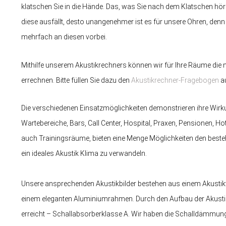
klatschen Sie in die Hände. Das, was Sie nach dem Klatschen höre
diese ausfällt, desto unangenehmer ist es für unsere Ohren, denn
mehrfach an diesen vorbei.
Mithilfe unserem Akustikrechners können wir für Ihre Räume die
errechnen. Bitte füllen Sie dazu den
Akustikrechner-Fragebogen
au
Die verschiedenen Einsatzmöglichkeiten demonstrieren ihre Wir
Wartebereiche, Bars, Call Center, Hospital, Praxen, Pensionen, Ho
auch Trainingsräume, bieten eine Menge Möglichkeiten den beste
ein ideales Akustik Klima zu verwandeln.
Unsere ansprechenden Akustikbilder bestehen aus einem Akustikvlie
einem eleganten Aluminiumrahmen. Durch den Aufbau der Akustik
erreicht – Schallabsorberklasse A. Wir haben die Schalldämmu