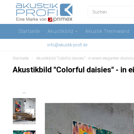
Startseite
Akustikbild
Akustik Trennwand
info@akustik-profi.de
Startseite
/
Akustikbild "Colorful daisies" - in einem eleganten Alum
Akustikbild "Colorful daisies" - i