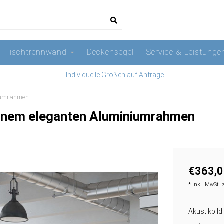
Tischtrennwand
Deckensegel
Service & Leistunge
Individuelle Größen auf Anfrage
iniumrahmen
n einem eleganten Aluminiumrahmen
€363,0
* Inkl. MwSt. 
Akustikbild