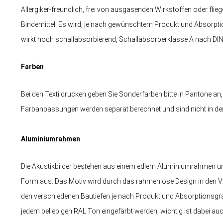
Allergiker-freundlich, frei von ausgasenden Wirkstoffen oder fli
Bindemittel. Es wird, je nach gewünschtem Produkt und Absorpti
wirkt hoch schallabsorbierend, Schallabsorberklasse A nach DI
Farben
Bei den Textildrucken geben Sie Sonderfarben bitte in Pantone an,
Farbanpassungen werden separat berechnet und sind nicht in der S
Aluminiumrahmen
Die Akustikbilder bestehen aus einem edlem Aluminiumrahmen und
Form aus. Das Motiv wird durch das rahmenlose Design in den V
den verschiedenen Bautiefen je nach Produkt und Absorptionsgra
jedem beliebigen RAL Ton eingefärbt werden, wichtig ist dabei au