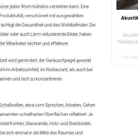
uhörer jedes Wort mühelos verstehen kann. Eine
Produktivität, verschönert mit ausgewählten
Akusti
ächtigt die Gesundheit und das Wohlbefinden. Die
Bilder oder auch Lärm reduzierende Bilder, haben
Akustikb
Textildruc
Mitarbeiter leichter und effektiver.
au
* Inkl. MwS
zeit wird gemindert, der Geräuschpegel gesenkt
hl im Arbeitsumfeld, im Restaurant, als auch bei
tspannen und sich zu konzentrieren.
 Schallwellen, etwa vom Sprechen, Arbeiten, Gehen
nnten schallharten Oberflächen reflektiert. Je
Fensterfronten, Glaswände, Holz- und Steinböden,
Sie sich einmal in die Mitte des Raumes und