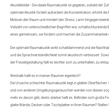
Akustikbilder - Die ideale Raumakustik ist gegeben, sobald der Z
optimale Akustik fördert außerdem die Konzentration, erhöht die 
Motiven den Raum und mindert den Stress. Lärm hingegen beeintr
Vielzahl von unterschiedlichen Begriffen wie, schallschluckende 
eines gemeinsam, sie fördern und machen die Zusammenarbeit der 
Die optimale Raumakustik wirkt schalldämmend und die Nachhall
und die Sprachverständlichkeit somit akustisch verbessert. Sowo
der Freizeitgestaltung fällt es leichter sich zu unterhalten, zu en
Weshalb hallt es in meinen Räumen eigentlich?
Die Ursache schlechter Raumakustik liegt in glatten Oberflächen:
und von anderen Umgebungsgeräuschen werden von diesen sogena
mehr es davon gibt, desto stärker hallt es. Befinden sich große 
glatte Wände, Decken oder Tischplatten in Ihren Räumen? Stellen 