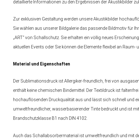
detaillierte Informationen zu den Ergebnissen der Akustikbilder
Zur exklusiven Gestaltung werden unsere Akustikbilder hochauflö
Sie wählen aus unserer Bildgalerie das passende Bildmotiv für Ihre
„ART“ von Schallschutz. Sie erhalten ein völlig neues Erscheinun
aktuellen Events oder Sie können die Elemente flexibel an Raum
Material und Eigenschaften
Der Sublimationsdruck ist Allergiker-freundlich, frei von ausgas
enthält keine chemischen Bindemittel. Der Textildruck ist faltenfre
hochauflösenden Druckqualität aus und lässt sich schnell und ei
umweltfreundlicher, wasserbasierender Tinte bedruckt und ist m
Brandschutzklasse B1 nach DIN 4102.
Auch das Schallabsorbermaterial ist umweltfreundlich und mit d