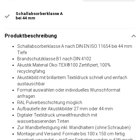
Schallabsorberklasse A
bei 44 mm
Produktbeschreibung
Schallabsorberklasse A nach DIN EN ISO 11654 bei 44 mm
Tiefe
Brandschutzklasse B1 nach DIN 4102
Akustik Material Öko-TEX®100 Zertifiziert, 100%
recyclingfähig
Akustikbild mit brillantem Textildruck schnell und einfach
austauschbar
Format auswählen oder individuelles Wunschformat
anfragen
RAL Pulverbeschichtung möglich
Aufbautiefe der Akustikbilder 27 mm oder 44 mm
Digitaler Textildruck umweltfreundlich mit
wasserbasierenden Tinten
Zur Wandbefestigung inkl. Wandhaltern (ohne Schrauben)
Montage und Versand: Formate bis 100 x 150 cm fertig