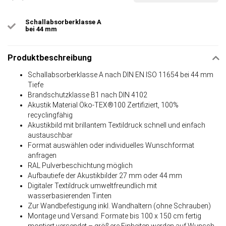
Schallabsorberklasse A
bei 44 mm
Produktbeschreibung
Schallabsorberklasse A nach DIN EN ISO 11654 bei 44 mm
Tiefe
Brandschutzklasse B1 nach DIN 4102
Akustik Material Öko-TEX®100 Zertifiziert, 100%
recyclingfähig
Akustikbild mit brillantem Textildruck schnell und einfach
austauschbar
Format auswählen oder individuelles Wunschformat
anfragen
RAL Pulverbeschichtung möglich
Aufbautiefe der Akustikbilder 27 mm oder 44 mm
Digitaler Textildruck umweltfreundlich mit
wasserbasierenden Tinten
Zur Wandbefestigung inkl. Wandhaltern (ohne Schrauben)
Montage und Versand: Formate bis 100 x 150 cm fertig