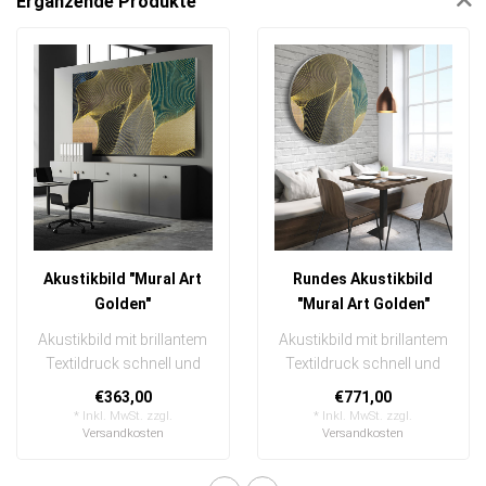
Ergänzende Produkte
Akustikbild "Mural Art
Rundes Akustikbild
Golden"
"Mural Art Golden"
Akustikbild mit brillantem
Akustikbild mit brillantem
Textildruck schnell und
Textildruck schnell und
einfach austauschbar
einfach austauschbar
€363,00
€771,00
In eine..
In ein..
* Inkl. MwSt. zzgl.
* Inkl. MwSt. zzgl.
Versandkosten
Versandkosten