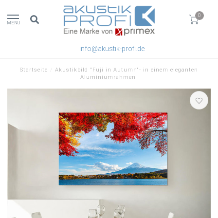
0
MENU
info@akustik-profi.de
Startseite
/
Akustikbild "Fuji in Autumn"- in einem eleganten
Aluminiumrahmen