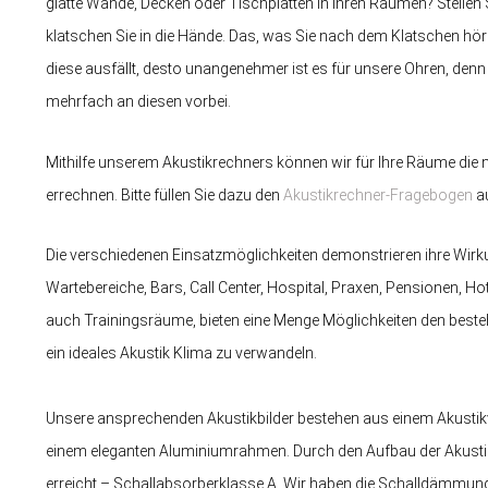
glatte Wände, Decken oder Tischplatten in Ihren Räumen? Stellen 
klatschen Sie in die Hände. Das, was Sie nach dem Klatschen höre
diese ausfällt, desto unangenehmer ist es für unsere Ohren, denn
mehrfach an diesen vorbei.
Mithilfe unserem Akustikrechners können wir für Ihre Räume die
errechnen. Bitte füllen Sie dazu den
Akustikrechner-Fragebogen
au
Die verschiedenen Einsatzmöglichkeiten demonstrieren ihre Wir
Wartebereiche, Bars, Call Center, Hospital, Praxen, Pensionen, Ho
auch Trainingsräume, bieten eine Menge Möglichkeiten den beste
ein ideales Akustik Klima zu verwandeln.
Unsere ansprechenden Akustikbilder bestehen aus einem Akustikvlie
einem eleganten Aluminiumrahmen. Durch den Aufbau der Akustik
erreicht – Schallabsorberklasse A. Wir haben die Schalldämmu