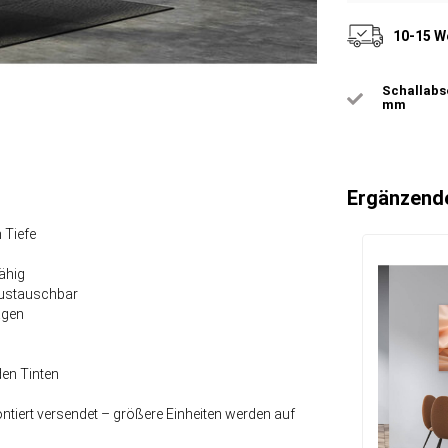
10-15 W
Schallabso
mm
Ergänzend
 Tiefe
ähig
 austauschbar
agen
den Tinten
tiert versendet – größere Einheiten werden auf