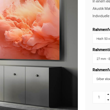
In einem e
Akustik Mat
Individuell
Rahmenfo
Rahmenti
Rahmenf