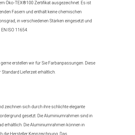
em Öko-TEX®100 Zertifikat ausgezeichnet. Es ist
egenden Fasern und enthält keine chemischen
onsgrad, in verschiedenen Stärken eingesetzt und
N EN ISO 11654.
 gerne erstellen wir für Sie Farbanpassungen. Diese
tandard Lieferzeit erhältlich.
 zeichnen sich durch ihre schlichte elegante
ordergrund gesetzt. Die Aluminiumrahmen sind in
d erhältlich. Die Aluminiumrahmen können in
ch die Hersteller Kennzeichnung. Das