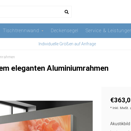
Tischtrennwand
Deckensegel
Service & Leistunge
Individuelle Größen auf Anfrage
iumrahmen
einem eleganten Aluminiumrahmen
€363,0
* Inkl. MwSt. 
Akustikbild