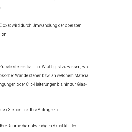
ei.
, Eloxat wird durch Umwandlung der obersten
sion.
behörteile erhältlich. Wichtig ist zu wissen, wo
llabsorber Wände stehen bzw. an welchem Material
ngungen oder Clip-Halterungen bis hin zur Glas-
enden Sie uns
hier
Ihre Anfrage zu.
r Ihre Räume die notwendigen Akustikbilder