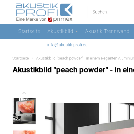
Startseite
Akustikbild
Akustik Trennwand
info@akustik-profi.de
Startseite
/
Akustikbild "peach powder" - in einem eleganten Alumin
Akustikbild "peach powder" - in 