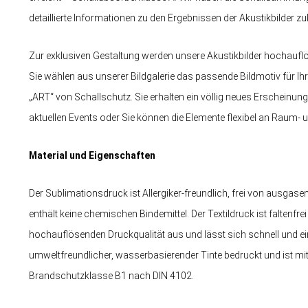
detaillierte Informationen zu den Ergebnissen der Akustikbilder
Zur exklusiven Gestaltung werden unsere Akustikbilder hochauflö
Sie wählen aus unserer Bildgalerie das passende Bildmotiv für Ihre
„ART“ von Schallschutz. Sie erhalten ein völlig neues Erscheinun
aktuellen Events oder Sie können die Elemente flexibel an Raum
Material und Eigenschaften
Der Sublimationsdruck ist Allergiker-freundlich, frei von ausgas
enthält keine chemischen Bindemittel. Der Textildruck ist faltenfre
hochauflösenden Druckqualität aus und lässt sich schnell und ei
umweltfreundlicher, wasserbasierender Tinte bedruckt und ist m
Brandschutzklasse B1 nach DIN 4102.