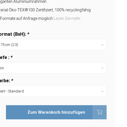
leganten Aluminiumrahmen
erial Öko-TEX®100 Zertifiziert, 100% recyclingfähig
e Formate auf Anfrage möglich
Lesen Sie mehr..
rmat (BxH):
*
efe :
*
arbe:
*
Zum Warenkorb hinzufügen