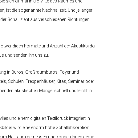
Sie sich einmal in die Mitte des Raumes und
n, ist die sogenannte Nachhallzeit. Und je länger
 der Schall zieht aus verschiedenen Richtungen
 notwendigen Formate und Anzahl der Akustikbilder
s und senden ihn uns zu.
kung in Büros, Großraumbüros, Foyer und
tels, Schulen, Treppenhäuser, Kitas, Seminar oder
henden akustischen Mangel schnell und leicht in
s und einem digitalen Textildruck integriert in
bilder wird eine enorm hohe Schallabsorption
ng im Hallraum gemessen und können Ihnen gerne