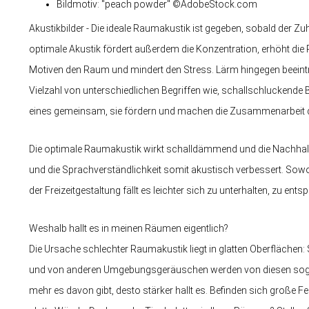
Bildmotiv: "peach powder" ©AdobeStock.com
Akustikbilder - Die ideale Raumakustik ist gegeben, sobald der Z
optimale Akustik fördert außerdem die Konzentration, erhöht die 
Motiven den Raum und mindert den Stress. Lärm hingegen beeintr
Vielzahl von unterschiedlichen Begriffen wie, schallschluckende 
eines gemeinsam, sie fördern und machen die Zusammenarbeit der 
Die optimale Raumakustik wirkt schalldämmend und die Nachhall
und die Sprachverständlichkeit somit akustisch verbessert. Sowo
der Freizeitgestaltung fällt es leichter sich zu unterhalten, zu en
Weshalb hallt es in meinen Räumen eigentlich?
Die Ursache schlechter Raumakustik liegt in glatten Oberflächen:
und von anderen Umgebungsgeräuschen werden von diesen sogena
mehr es davon gibt, desto stärker hallt es. Befinden sich große 