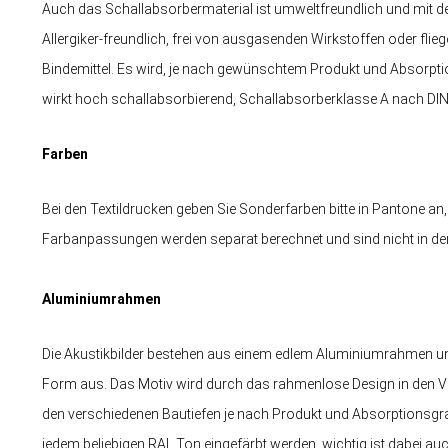
Auch das Schallabsorbermaterial ist umweltfreundlich und mit d
Allergiker-freundlich, frei von ausgasenden Wirkstoffen oder fli
Bindemittel. Es wird, je nach gewünschtem Produkt und Absorpti
wirkt hoch schallabsorbierend, Schallabsorberklasse A nach DI
Farben
Bei den Textildrucken geben Sie Sonderfarben bitte in Pantone an,
Farbanpassungen werden separat berechnet und sind nicht in der S
Aluminiumrahmen
Die Akustikbilder bestehen aus einem edlem Aluminiumrahmen und
Form aus. Das Motiv wird durch das rahmenlose Design in den V
den verschiedenen Bautiefen je nach Produkt und Absorptionsgra
jedem beliebigen RAL Ton eingefärbt werden, wichtig ist dabei au