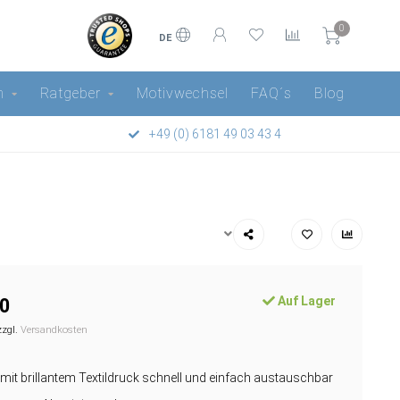
0
DE
n
Ratgeber
Motivwechsel
FAQ´s
Blog
+49 (0) 6181 49 03 43 4
Auf Lager
0
zzgl.
Versandkosten
 mit brillantem Textildruck schnell und einfach austauschbar