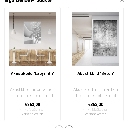
Ergänzende Produkte
Akustikbild "Labyrinth"
Akustikbild "Beton"
Akustikbild mit brillantem
Akustikbild mit brillantem
Textildruck schnell und
Textildruck schnell und
einfach austauschbar
einfach austauschbar
€363,00
€363,00
In eine..
In eine..
* Inkl. MwSt. zzgl.
* Inkl. MwSt. zzgl.
Versandkosten
Versandkosten