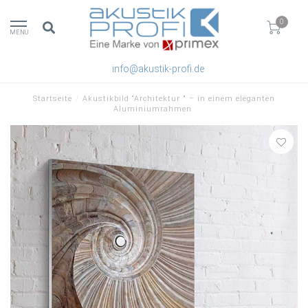
0
MENU
info@akustik-profi.de
Startseite
/
Akustikbild “Architektur " – in einem eleganten
Aluminiumrahmen