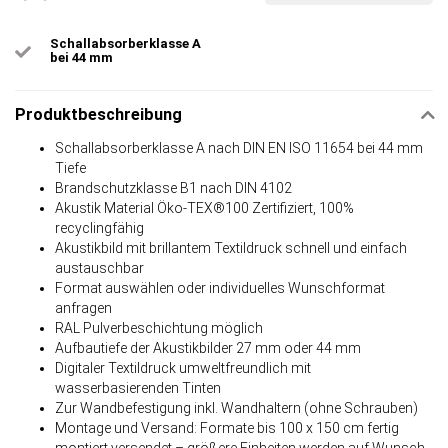
Schallabsorberklasse A
bei 44 mm
Produktbeschreibung
Schallabsorberklasse A nach DIN EN ISO 11654 bei 44 mm
Tiefe
Brandschutzklasse B1 nach DIN 4102
Akustik Material Öko-TEX®100 Zertifiziert, 100%
recyclingfähig
Akustikbild mit brillantem Textildruck schnell und einfach
austauschbar
Format auswählen oder individuelles Wunschformat
anfragen
RAL Pulverbeschichtung möglich
Aufbautiefe der Akustikbilder 27 mm oder 44 mm
Digitaler Textildruck umweltfreundlich mit
wasserbasierenden Tinten
Zur Wandbefestigung inkl. Wandhaltern (ohne Schrauben)
Montage und Versand: Formate bis 100 x 150 cm fertig