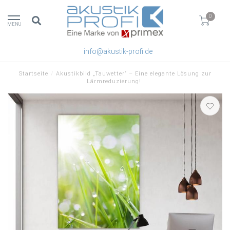
0
MENU
info@akustik-profi.de
Startseite
/
Akustikbild „Tauwetter“ – Eine elegante Lösung zur
Lärmreduzierung!