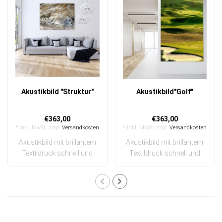
Akustikbild "Struktur"
Akustikbild"Golf"
€363,00
€363,00
* Inkl. MwSt. zzgl.
Versandkosten
* Inkl. MwSt. zzgl.
Versandkosten
Akustikbild mit brillantem
Akustikbild mit brillantem
Textildruck schnell und
Textildruck schnell und
einfach a..
einfach a..