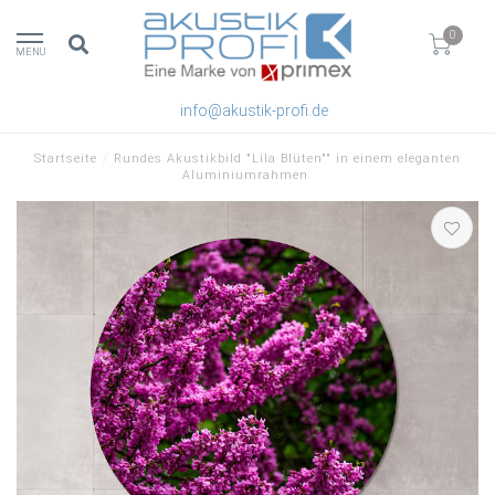
0
MENU
info@akustik-profi.de
Startseite
/
Rundes Akustikbild "Lila Blüten"" in einem eleganten
Aluminiumrahmen