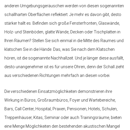
anderen Umgebungsgeräuschen werden von diesen sogenannten
schallharten Oberflächen reflektiert. Je mehr es davon gibt, desto
stärker hallt es. Befinden sich große Fensterfronten, Glaswände,
Holz- und Steinböden, glatte Wände, Decken oder Tischplatten in
Ihren Räumen? Stellen Sie sich einmal in die Mitte des Raumes und
klatschen Sie in die Hände. Das, was Sie nach dem Klatschen
hören, ist die sogenannte Nachhallzeit. Und je länger diese ausfällt,
desto unangenehmer ist es für unsere Ohren, denn der Schall zieht
aus verschiedenen Richtungen mehrfach an diesen vorbei.
Die verschiedenen Einsatzmöglichkeiten demonstrieren ihre
Wirkung in Büros, Großraumbüros, Foyer und Wartebereiche,
Bars, Call Center, Hospital, Praxen, Pensionen, Hotels, Schulen,
Treppenhäuser, Kitas, Seminar oder auch Trainingsräume, bieten
eine Menge Möglichkeiten den bestehenden akustischen Mangel