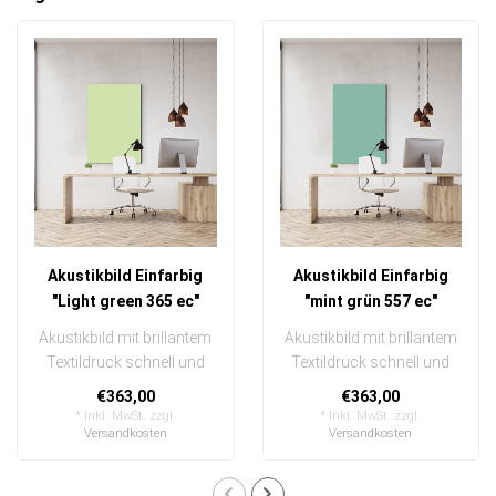
Akustikbild Einfarbig
Akustikbild Einfarbig
"Light green 365 ec"
"mint grün 557 ec"
Akustikbild mit brillantem
Akustikbild mit brillantem
Textildruck schnell und
Textildruck schnell und
einfach austauschbar
einfach austauschbar
€363,00
€363,00
Unifarb..
Unifarb..
* Inkl. MwSt. zzgl.
* Inkl. MwSt. zzgl.
Versandkosten
Versandkosten