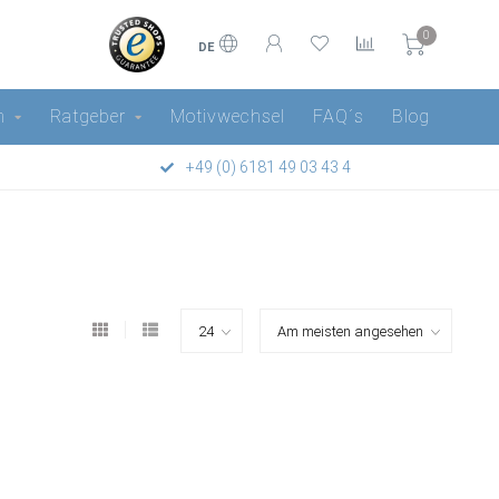
0
DE
n
Ratgeber
Motivwechsel
FAQ´s
Blog
+49 (0) 6181 49 03 43 4