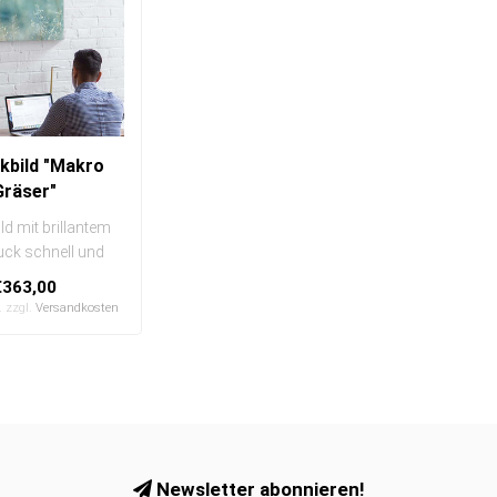
kbild "Makro
Gräser"
ld mit brillantem
ruck schnell und
h austauschbar
€363,00
In eine..
. zzgl.
Versandkosten
Newsletter abonnieren!