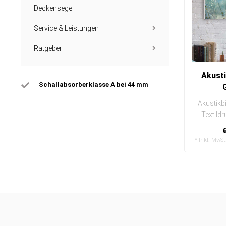
Deckensegel
Service & Leistungen
Ratgeber
Akusti
Schallabsorberklasse A bei 44 mm
Akustikbi
Textild
einfac
* Inkl. MwSt