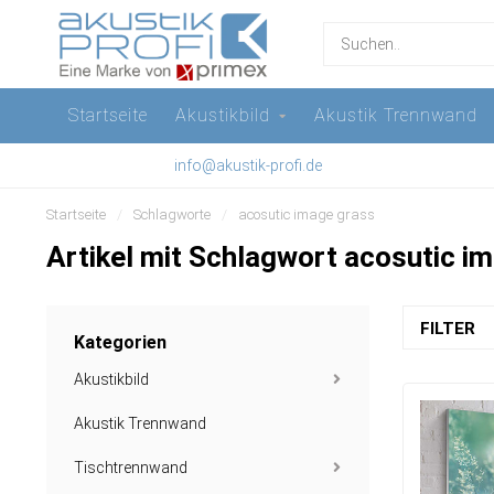
Startseite
Akustikbild
Akustik Trennwand
info@akustik-profi.de
Startseite
/
Schlagworte
/
acosutic image grass
Artikel mit Schlagwort acosutic i
FILTER
Kategorien
Akustikbild
Akustik Trennwand
Tischtrennwand