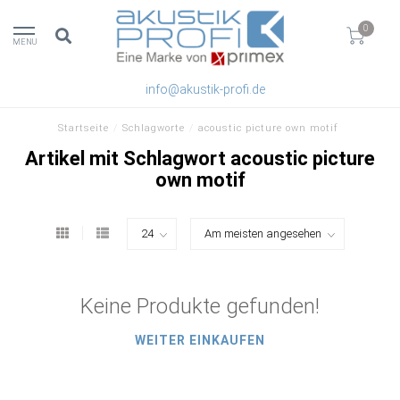
0
MENU
info@akustik-profi.de
Startseite
/
Schlagworte
/
acoustic picture own motif
Artikel mit Schlagwort acoustic picture
own motif
Keine Produkte gefunden!
WEITER EINKAUFEN