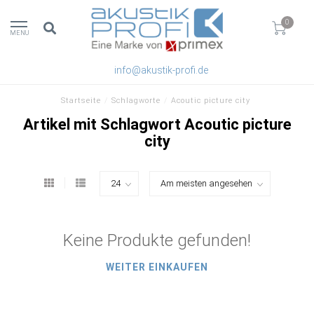
0
MENU
info@akustik-profi.de
Startseite
/
Schlagworte
/
Acoutic picture city
Artikel mit Schlagwort Acoutic picture
city
Keine Produkte gefunden!
WEITER EINKAUFEN