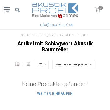
0
MENU
info@akustik-profi.de
Startseite
/
Schlagworte
/
Akustik Raumteiler
Artikel mit Schlagwort Akustik
Raumteiler
Keine Produkte gefunden!
WEITER EINKAUFEN