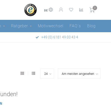
0
DE
n
Ratgeber
Motivwechsel
FAQ´s
Blog
+49 (0) 6181 49 03 43 4
funden!
EN