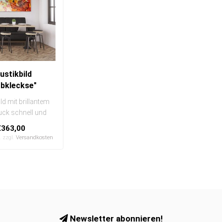
ustikbild
rbkleckse"
ld mit brillantem
ruck schnell und
h austauschbar
€363,00
In eine..
. zzgl.
Versandkosten
Newsletter abonnieren!