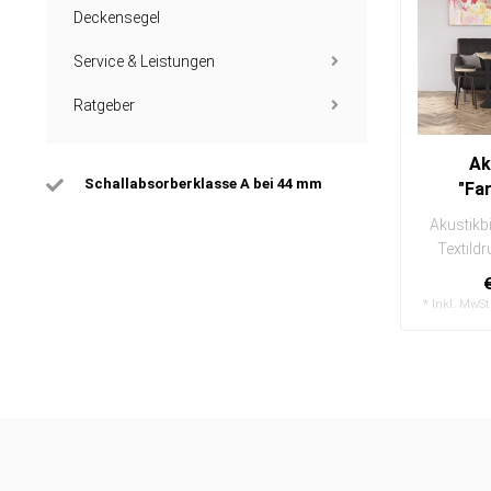
Deckensegel
Service & Leistungen
Ratgeber
Ak
Schallabsorberklasse A bei 44 mm
"Fa
Akustikbi
Textild
einfac
* Inkl. MwSt