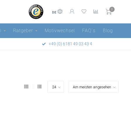
0
DE
n
Ratgeber
Motivwechsel
FAQ´s
Blog
+49 (0) 6181 49 03 43 4