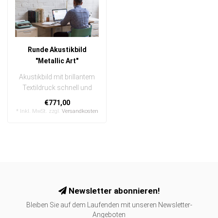
Runde Akustikbild
"Metallic Art"
Akustikbild mit brillantem
Textildruck schnell und
einfach austauschbar
€771,00
In ein..
* Inkl. MwSt. zzgl.
Versandkosten
Newsletter abonnieren!
Bleiben Sie auf dem Laufenden mit unseren Newsletter-
Angeboten