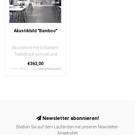
Akustikbild "Bamboo"
Akustikbild mit brillantem
Textildruck schnell und
einfach austauschbarIn
€363,00
einem ..
* Inkl. MwSt. zzgl.
Versandkosten
Newsletter abonnieren!
Bleiben Sie auf dem Laufenden mit unseren Newsletter-
Angeboten