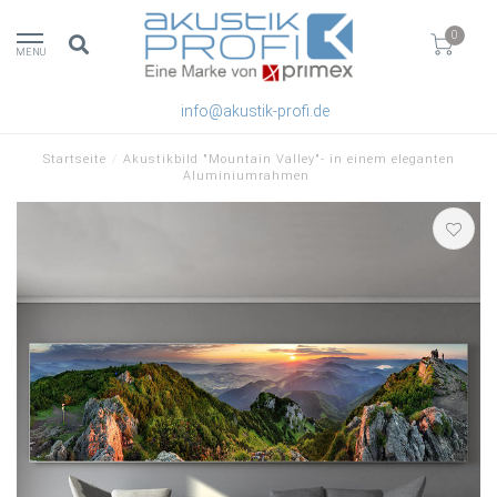
0
MENU
info@akustik-profi.de
Startseite
/
Akustikbild "Mountain Valley"- in einem eleganten
Aluminiumrahmen