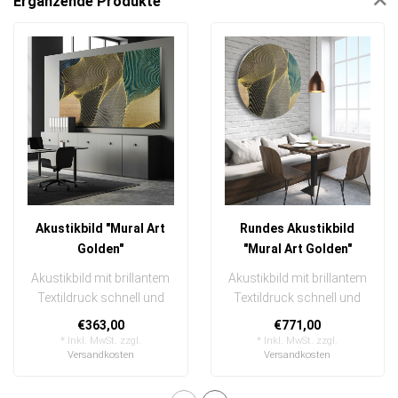
Ergänzende Produkte
Akustikbild "Mural Art
Rundes Akustikbild
Golden"
"Mural Art Golden"
Akustikbild mit brillantem
Akustikbild mit brillantem
Textildruck schnell und
Textildruck schnell und
einfach austauschbar
einfach austauschbar
€363,00
€771,00
In eine..
In ein..
* Inkl. MwSt. zzgl.
* Inkl. MwSt. zzgl.
Versandkosten
Versandkosten