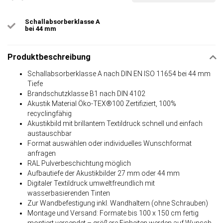
Schallabsorberklasse A
bei 44 mm
Produktbeschreibung
Schallabsorberklasse A nach DIN EN ISO 11654 bei 44 mm
Tiefe
Brandschutzklasse B1 nach DIN 4102
Akustik Material Öko-TEX®100 Zertifiziert, 100%
recyclingfähig
Akustikbild mit brillantem Textildruck schnell und einfach
austauschbar
Format auswählen oder individuelles Wunschformat
anfragen
RAL Pulverbeschichtung möglich
Aufbautiefe der Akustikbilder 27 mm oder 44 mm
Digitaler Textildruck umweltfreundlich mit
wasserbasierenden Tinten
Zur Wandbefestigung inkl. Wandhaltern (ohne Schrauben)
Montage und Versand: Formate bis 100 x 150 cm fertig