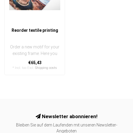
Reorder textile printing
Order a new motif for your
existing frame. Here you
can order new prints for
€65,43
you..
* Incl. tax Excl.
Shipping costs
Newsletter abonnieren!
Bleiben Sie auf dem Laufenden mit unseren Newsletter-
Angeboten