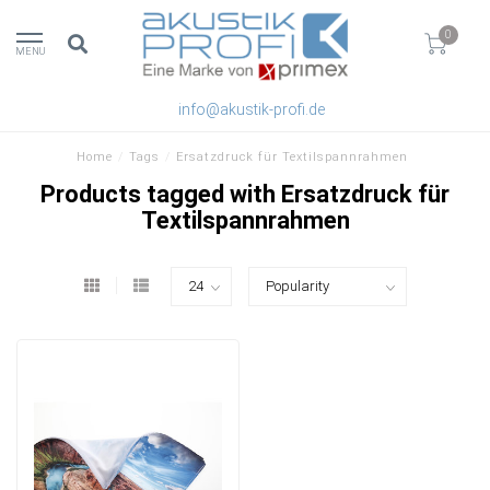
0
MENU
info@akustik-profi.de
Home
/
Tags
/
Ersatzdruck für Textilspannrahmen
Products tagged with Ersatzdruck für
Textilspannrahmen